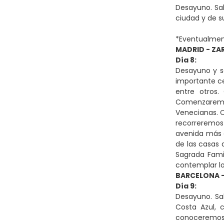
Desayuno. Sal
ciudad y de s
*Eventualment
MADRID - ZA
Día 8:
Desayuno y sa
importante ce
entre otros.
Comenzaremos 
Venecianas. C
recorreremos 
avenida más 
de las casas 
Sagrada Fami
contemplar los
BARCELONA -
Día 9:
Desayuno. Sa
Costa Azul, 
conoceremos 