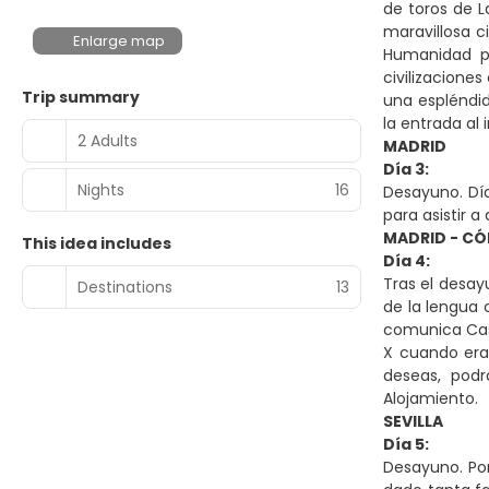
de toros de La
maravillosa c
Enlarge map
Humanidad po
civilizacione
Trip summary
una espléndid
la entrada al
2 Adults
MADRID
Día 3:
Nights
16
Desayuno. Día
para asistir 
MADRID - CÓ
This idea includes
Día 4:
Tras el desay
Destinations
13
de la lengua 
comunica Cast
X cuando era 
deseas, podr
Alojamiento.
SEVILLA
Día 5:
Desayuno. Po