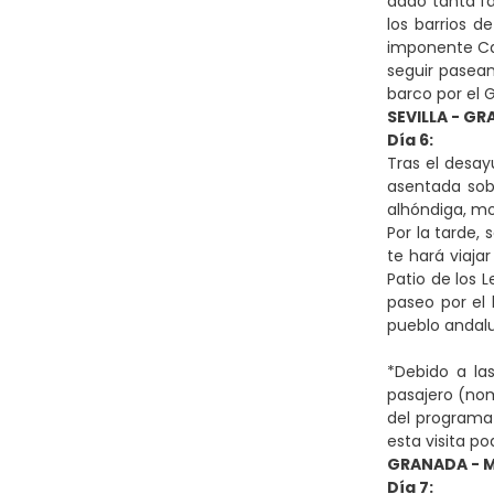
dado tanta fa
los barrios d
imponente Cat
seguir pasea
barco por el G
SEVILLA - G
Día 6:
Tras el desay
asentada sobr
alhóndiga, mo
Por la tarde,
te hará viajar
Patio de los 
paseo por el 
pueblo andalu
*Debido a la
pasajero (nom
del programa 
esta visita po
GRANADA - 
Día 7: