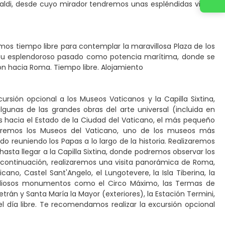
imaldi, desde cuyo mirador tendremos unas espléndidas vistas
mos tiempo libre para contemplar la maravillosa Plaza de los
 su esplendoroso pasado como potencia marítima, donde se
ión hacia Roma. Tiempo libre. Alojamiento
sión opcional a los Museos Vaticanos y la Capilla Sixtina,
gunas de las grandes obras del arte universal (incluida en
s hacia el Estado de la Ciudad del Vaticano, el más pequeño
isitaremos los Museos del Vaticano, uno de los museos más
reuniendo los Papas a lo largo de la historia. Realizaremos
asta llegar a la Capilla Sixtina, donde podremos observar los
A continuación, realizaremos una visita panorámica de Roma,
o, Castel Sant'Angelo, el Lungotevere, la Isla Tiberina, la
andiosos monumentos como el Circo Máximo, las Termas de
Letrán y Santa María la Mayor (exteriores), la Estación Termini,
del día libre. Te recomendamos realizar la excursión opcional