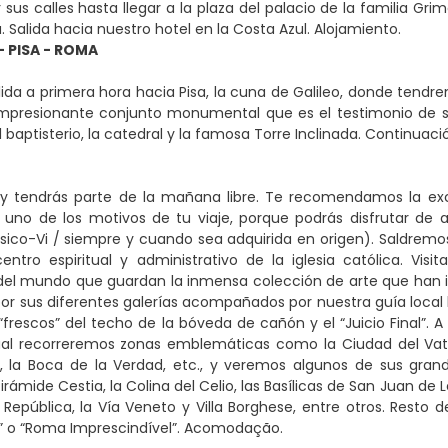
sus calles hasta llegar a la plaza del palacio de la familia Gr
. Salida hacia nuestro hotel en la Costa Azul. Alojamiento.
- PISA - ROMA
ida a primera hora hacia Pisa, la cuna de Galileo, donde tendre
 impresionante conjunto monumental que es el testimonio de
 baptisterio, la catedral y la famosa Torre Inclinada. Continuac
y tendrás parte de la mañana libre. Te recomendamos la excur
no de los motivos de tu viaje, porque podrás disfrutar de al
sico-Vi / siempre y cuando sea adquirida en origen). Saldremo
entro espiritual y administrativo de la iglesia católica. V
el mundo que guardan la inmensa colección de arte que han ido 
por sus diferentes galerías acompañados por nuestra guía local h
frescos” del techo de la bóveda de cañón y el “Juicio Final”. 
al recorreremos zonas emblemáticas como la Ciudad del Vatican
e, la Boca de la Verdad, etc., y veremos algunos de sus gr
Pirámide Cestia, la Colina del Celio, las Basílicas de San Juan de 
a República, la Vía Veneto y Villa Borghese, entre otros. Resto 
” o “Roma Imprescindível”. Acomodação.