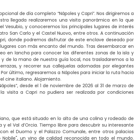
ón opcional de día completo “Nápoles y Capri”. Nos dirigiremos a
estra llegada realizaremos una visita panorámica en la que
l Vesubio, y conoceremos los principales lugares de interés
eatro San Carlo y el Castel Nuovo, entre otros. A continuación
apri, donde podremos disfrutar de este enclave deseado por
los lugares con más encanto del mundo. Tras desembarcar en
eo en lancha para conocer las diferentes zonas de la isla y
e y de la mano de nuestra guía local, nos trasladaremos a la
terrazas, y recorrer sus callejuelas adornadas por elegantes
 Por último, regresaremos a Nápoles para iniciar la ruta hacia
 cine italiano. Alojamiento.
 Nápoles”, desde el 1 de noviembre de 2026 al 31 de marzo de
la visita a Capri no pudiera ser realizada por condiciones
ano, que está situado en lo alto de una colina y rodeado de
a y el Val d’Orcia. Tiempo libre para descubrir su interesante
e con el Duomo y el Palazzo Comunale, entre otros palacios
o Nobile", un vino de calidad reconocida en todo el mundo.