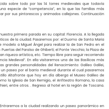
ida sobre todo por las 14 torres medievales que todavía
na especie de “competencia”, en la que las familias más
ar por sus pintorescos y animados callejones. Continuación
estra primera parada en su capital: Florencia. A la llegada
ticos de la ciudad. Pasaremos por: el Duomo de Santa Maria
 de modelo a Miguel Ángel para realizar la de San Pedro en el
 Puertas del Paraíso de Ghiberti; el Ponte Vecchio; la Plaza de
n riqueza artística, etc. Tiempo libre para seguir recorriendo
ncia Medieval”. En ella visitaremos una de las Basílicas más
s grandes personalidades del Renacimiento: Galileo Galilei,
os un paseo por el barrio medieval durante el cual pasaremos
stillo Altafronte que hoy en día alberga el Museo Galileo de
mo la Iglesia de San Remigio, el Anfiteatro Romano, la casa
hieri, entre otros. . Regreso al hotel en la región de Toscana.
s. Entraremos a la ciudad realizando un paseo panorámico en