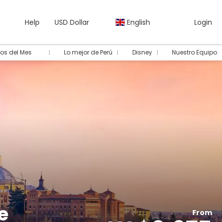
Help
USD Dollar
English
Login
os del Mes
Lo mejor de Perú
Disney
Nuestro Equipo
e
From