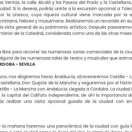
s Ventas, la calle Alcalá y los Paseos del Prado y la Castellana,
iudad. Si lo deseas, podrás unirte a la excursión opcional a Tole
r la Unesco, cuya riqueza cultural viene marcada por la ej
s cristiana, hebrea y musulmana. Realizaremos un recorrido en a
a vista general de su patrimonio artístico. Después pasearemo
 interior de la Catedral, considerada como una de las otras maest
 libre para recorrer las numerosas zonas comerciales de la ciu
a alguna de las numerosas salas de teatro y musicales que anima
RDOBA - SEVILLA
uno, nos dirigiremos hacia Andalucía, atravesaremos Castilla - L
castellana, Don Quijote de la Mancha y seguiremos por el histó
illa - La Mancha con Andalucía. Llegada a Córdoba. La ciudad l
la capital del Califato independiente, de ahí la importancia de 
ás realizar una visita opcional guiada de la ciudad con ent
r la mañana haremos una panorámica de la ciudad con guía lo