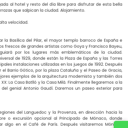
a al hotel y resto del día libre para disfrutar de esta bella
razas que salpican la ciudad. Alojamiento.
lta velocidad.
 la Basílica del Pilar, el mayor templo barroco de España e
os frescos de grandes artistas como Goya y Francisco Bayeu,
 guiará por los lugares más emblemáticos de la ciudad.
iversal de 1929, donde están la Plaza de España y las Torres
ales instalaciones utilizadas en los juegos de 1992. Después
 Barrio Gótico, por la plaza Cataluña y el Paseo de Gracia,
jores ejemplos de la arquitectura modernista y también dos
 XX: La Casa Batlló y la Casa Milà. Finalmente llegaremos a la
 del genial Antonio Gaudí. Daremos un paseo exterior para
egiones del Languedoc y la Provenza, en dirección hacia la
ibre o excursión opcional al Principado de Mónaco, donde
r algo en el Café de París. Después visitaremos Mónaco,
Contact us