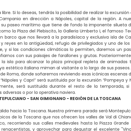
libre. Si lo deseas, tendrás la posibilidad de realizar la excursi
 Campania en dirección a Nápoles, capital de la región. A nu
su paseo marítimo que tiene de fondo la imponente silueta de
como la Plaza del Plebiscito, la Galleria Umberto I, el famoso T
barco que nos llevará a la paradisíaca y exclusiva isla de C
y reyes en la antigüedad, refugio de privilegiados y uno de 
, y si las condiciones climáticas lo permiten, daremos un pas
fiarnos con sus paisajes de farallones y grutas. Posteriorment
 la isla para alcanzar la plaza principal repleta de animadas 
ya estética italiana miman al visitante a lo largo de sus paseos.
 de Roma, donde soñaremos reviviendo esas icónicas escenas del
 “Nápoles y Capri” será sustituida por la excursión “Pompeya y
mente, será sustituida durante el resto de la temporada, si 
s adversas o por la operativa naviera.
EPULCIANO - SAN GIMIGNANO - REGIÓN DE LA TOSCANA
lida hacia la Toscana. Nuestra primera parada será Montepulci
típicos de la Toscana que nos ofrecen los valles de Val di Chian
ico, recorriendo sus calles medievales hasta la Piazza Grand
 renacentistas, y aprovechar para degustar el excelente "Vin