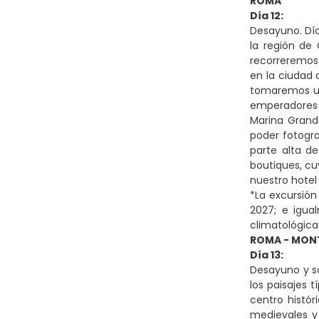
ROMA
Día 12:
Desayuno. Día 
la región de
recorreremos 
en la ciudad 
tomaremos un 
emperadores 
Marina Grande
poder fotogra
parte alta de
boutiques, cu
nuestro hotel
*La excursión
2027; e igual
climatológica
ROMA - MONT
Día 13:
Desayuno y sa
los paisajes 
centro histór
medievales y