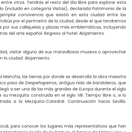
 entre otros. Tendrás el resto del día libre para explorar esta
do (incluida en categoría Visitas), declarada Patrimonio de la
emplar convivencia que existió en esta ciudad entre las
utobús por el perímetro de la ciudad, desde el que tendremos
s por sus callejuelas y plazas más emblemáticas, incluyendo
ras del arte español. Regreso al hotel. Alojamiento.
dad, visitar alguno de sus maravillosos museos o aprovechar
n la ciudad. Alojamiento.
a Mancha, las tierras por donde se desarrolla la obra maestra
rico paso de Despeñaperros, antiguo nido de bandoleros, que
legó a ser una de las más grandes de Europa durante el siglo
su mezquita construida en el siglo VIII. Tiempo libre o, si lo
rada a la Mezquita-Catedral. Continuación hacia Sevilla.
cal, para conocer los lugares más representativos que han