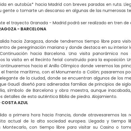
ida en autobús* hacia Madrid con breves paradas en ruta. Llegad
u gente o tomarte un descanso en algunas de las numerosas ter
e el trayecto Granada - Madrid podrá ser realizado en tren de a
RAGOZA - BARCELONA
lida hacia Zaragoza, donde tendremos tiempo libre para visitar
ntro de peregrinación mariana y donde destaca en su interior l
 Continuación hacia Barcelona. Una visita panorámica nos
la visita en el Recinto ferial construido para la exposición Un
ontinuaremos hacia el Anillo Olímpico donde veremos las princip
el frente marítimo, con el Monumento a Colón; pasaremos por el
elegante de la ciudad, donde se encuentran algunos de los me
que Gaudí diseñó para adineradas familias de principios de siglo
lia, símbolo de Barcelona y obra maestra, aunque inacabada,
 detalles de esta auténtica Biblia de piedra. Alojamiento.
 COSTA AZUL
lida a primera hora hacia Francia, donde atravesaremos las r
cita actual de la alta sociedad europea. Llegada y tiempo l
Montecarlo, con tiempo libre para visitar su Casino o toma