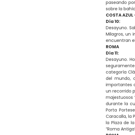
paseando por 
sobre la bahía
COSTA AZUL 
Día 10:
Desayuno. Sal
Milagros, un
encuentran el
ROMA
Día 11:
Desayuno. Ho
seguramente u
categoría Clá
del mundo, c
importantes d
un recorrido 
majestuosos “
durante la cu
Porta Portes
Caracalla, la 
la Plaza de l
“Roma Antiga