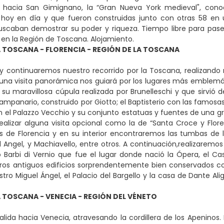
 hacia San Gimignano, la “Gran Nueva York medieval", conoc
oy en día y que fueron construidas junto con otras 58 en u
uscaban demostrar su poder y riqueza. Tiempo libre para pase
l en la Región de Toscana. Alojamiento.
A TOSCANA - FLORENCIA - REGIÓN DE LA TOSCANA
 continuaremos nuestro recorrido por la Toscana, realizando nu
una visita panorámica nos guiará por los lugares más emblemá
n su maravillosa cúpula realizada por Brunelleschi y que sirvió
ampanario, construido por Giotto; el Baptisterio con las famosas
on el Palazzo Vecchio y su conjunto estatuas y fuentes de una gra
realizar alguna visita opcional como la de “Santa Croce y Flore
de Florencia y en su interior encontraremos las tumbas de la
el Angel, y Machiavello, entre otros. A continuación,realizarem
o Barbi di Vernio que fue el lugar donde nació la Ópera, el Ca
tros antiguos edificios sorprendentemente bien conservados co
ro Miguel Ángel, el Palacio del Bargello y la casa de Dante Alig
A TOSCANA - VENECIA - REGIÓN DEL VÉNETO
lida hacia Venecia, atravesando la cordillera de los Apenino