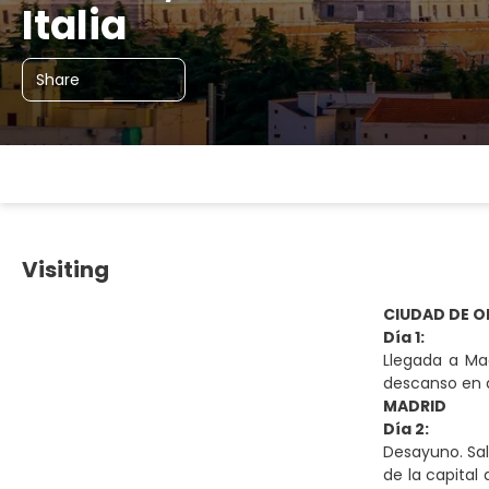
Italia
Share
Visiting
CIUDAD DE O
Día 1:
Llegada a Mad
descanso en a
MADRID
Día 2:
Desayuno. Sal
de la capital 