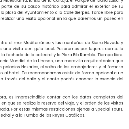
Maestranza, la Isla de la Cartuja, el Parque de Maria Luisa, y
 parte de su casco histórico para admirar el exterior de su
a plaza del Ayuntamiento o la Calle Sierpes. Tarde libre para
ealizar una visita opcional en la que daremos un paseo en
ntre el mar Mediterráneo y las montañas de Sierra Nevada y
os una visita con guía local. Pasaremos por lugares como: la
a fachada de la catedral y la Plaza Bib Rambla. Tiempo libre.
imonio Mundial de la Unesco, una maravilla arquitectónica que
 los palacios Nazaríes, el salón de los embajadores y el famoso
lado al hotel. Te recomendamos asistir de forma opcional a un
a través del baile y el cante podrás conocer la esencia del
mbra, es imprescindible contar con los datos completos del
que se realiza la reserva del viaje, y el orden de las visitas
ada. Por estas mismas restricciones ajenas a Special Tours,
atedral y a la Tumba de los Reyes Católicos.