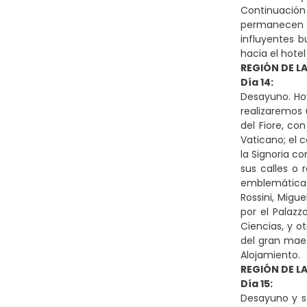
Continuación
permanecen h
influyentes b
hacia el hote
REGIÓN DE L
Día 14:
Desayuno. Hoy
realizaremos 
del Fiore, co
Vaticano; el c
la Signoria c
sus calles o 
emblemáticas 
Rossini, Migu
por el Palazz
Ciencias, y o
del gran maest
Alojamiento.
REGIÓN DE L
Día 15:
Desayuno y sa