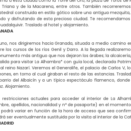
ma a esta ciudad como la Torre del Oro, la plaza de Toros de la 
e Triana y de la Macarena, entre otros. También recorreremos
edral construida en estilo gótico sobre una antigua mezquita, l
ndo y disfrutando de esta preciosa ciudad. Te recomendamos r
uadalquivir. Traslado al hotel y alojamiento.
RANADA
uno, nos dirigiremos hacia Granada, situada a medio camino e
e los cursos de los ríos Genil y Darro. A la llegada realizarem
numento más antiguo que nos dejaron los árabes; la alcaicería, l
 salida para visitar La Alhambra* con guía local, declarada Patr
 al reino Nazarí. Veremos el Generalife, el palacio de Carlos V,
Leones, en torno al cual giraban el resto de las estancias. Tras
barrio del Albaicín y a un típico espectáculo flamenco, donde 
z. Alojamiento.
s restricciones actuales para acceder al interior de La Alha
bre, apellidos, nacionalidad y nº de pasaporte) en el momento en 
podrá variar en función de la hora de acceso que sea confirm
drá ser eventualmente sustituida por la visita al interior de la C
MADRID