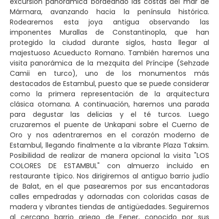
excursión panorámica bordeando las costas del mar de
Mármara, avanzando hacia la península histórica.
Rodearemos esta joya antigua observando las
imponentes Murallas de Constantinopla, que han
protegido la ciudad durante siglos, hasta llegar al
majestuoso Acueducto Romano. También haremos una
visita panorámica de la mezquita del Príncipe (Sehzade
Camii en turco), uno de los monumentos más
destacados de Estambul, puesto que se puede considerar
como la primera representación de la arquitectura
clásica otomana. A continuación, haremos una parada
para degustar las delicias y el té turcos. Luego
cruzaremos el puente de Unkapani sobre el Cuerno de
Oro y nos adentraremos en el corazón moderno de
Estambul, llegando finalmente a la vibrante Plaza Taksim.
Posibilidad de realizar de manera opcional la visita "LOS
COLORES DE ESTAMBUL" con almuerzo incluido en
restaurante típico. Nos dirigiremos al antiguo barrio judío
de Balat, en el que pasearemos por sus encantadoras
calles empedradas y adornadas con coloridas casas de
madera y vibrantes tiendas de antigüedades. Seguiremos
al cercano barrio griego de Fener, conocido por sus