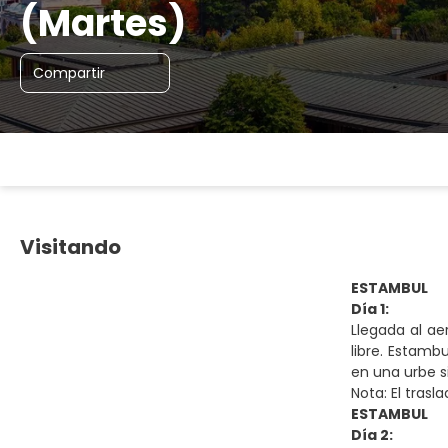
(Martes)
Compartir
Visitando
ESTAMBUL
Día 1:
Llegada al ae
libre. Estamb
en una urbe si
Nota: El tras
ESTAMBUL
Día 2: