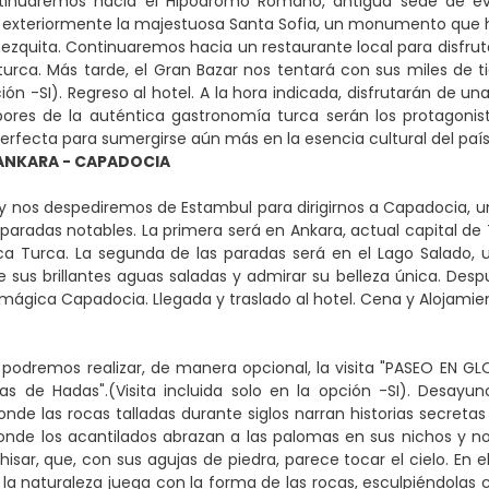
ntinuaremos hacia el Hipódromo Romano, antigua sede de even
xteriormente la majestuosa Santa Sofia, un monumento que ha 
mezquita. Continuaremos hacia un restaurante local para disfrut
turca. Más tarde, el Gran Bazar nos tentará con sus miles de ti
ción -SI). Regreso al hotel. A la hora indicada, disfrutarán de 
ores de la auténtica gastronomía turca serán los protagonist
perfecta para sumergirse aún más en la esencia cultural del país
ANKARA - CAPADOCIA
 nos despediremos de Estambul para dirigirnos a Capadocia, un
aradas notables. La primera será en Ankara, actual capital de 
ica Turca. La segunda de las paradas será en el Lago Salado,
 sus brillantes aguas saladas y admirar su belleza única. Des
a mágica Capadocia. Llegada y traslado al hotel. Cena y Alojamie
podremos realizar, de manera opcional, la visita "PASEO EN G
as de Hadas".(Visita incluida solo en la opción -SI). Desayu
nde las rocas talladas durante siglos narran historias secreta
donde los acantilados abrazan a las palomas en sus nichos y 
chisar, que, con sus agujas de piedra, parece tocar el cielo. En
 la naturaleza juega con la forma de las rocas, esculpiéndolas