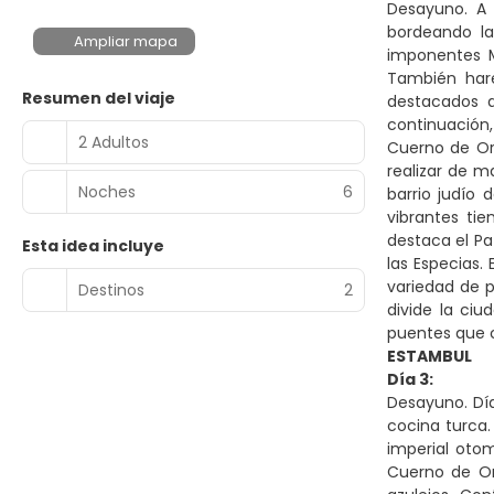
Desayuno. A 
bordeando la
Ampliar mapa
imponentes M
También har
Resumen del viaje
destacados d
continuación
2 Adultos
Cuerno de Or
realizar de m
Noches
6
barrio judío
vibrantes tie
destaca el Pa
Esta idea incluye
las Especias.
variedad de p
Destinos
2
divide la ciu
puentes que c
ESTAMBUL
Día 3:
Desayuno. Día
cocina turca
imperial oto
Cuerno de Or