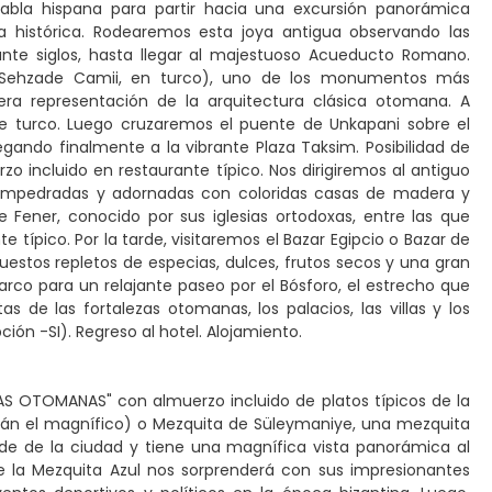
bla hispana para partir hacia una excursión panorámica
 histórica. Rodearemos esta joya antigua observando las
nte siglos, hasta llegar al majestuoso Acueducto Romano.
 (Sehzade Camii, en turco), uno de los monumentos más
a representación de la arquitectura clásica otomana. A
te turco. Luego cruzaremos el puente de Unkapani sobre el
ando finalmente a la vibrante Plaza Taksim. Posibilidad de
o incluido en restaurante típico. Nos dirigiremos al antiguo
s empedradas y adornadas con coloridas casas de madera y
 Fener, conocido por sus iglesias ortodoxas, entre las que
típico. Por la tarde, visitaremos el Bazar Egipcio o Bazar de
puestos repletos de especias, dulces, frutos secos y una gran
rco para un relajante paseo por el Bósforo, el estrecho que
as de las fortalezas otomanas, los palacios, las villas y los
ión -SI). Regreso al hotel. Alojamiento.
OYAS OTOMANAS" con almuerzo incluido de platos típicos de la
mán el magnífico) o Mezquita de Süleymaniye, una mezquita
nde de la ciudad y tiene una magnífica vista panorámica al
 la Mezquita Azul nos sorprenderá con sus impresionantes