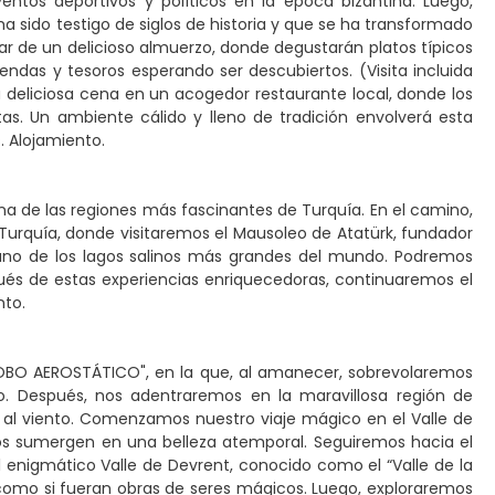
tos deportivos y políticos en la época bizantina. Luego,
sido testigo de siglos de historia y que se ha transformado
ar de un delicioso almuerzo, donde degustarán platos típicos
endas y tesoros esperando ser descubiertos. (Visita incluida
una deliciosa cena en un acogedor restaurante local, donde los
as. Un ambiente cálido y lleno de tradición envolverá esta
. Alojamiento.
a de las regiones más fascinantes de Turquía. En el camino,
Turquía, donde visitaremos el Mausoleo de Atatürk, fundador
 uno de los lagos salinos más grandes del mundo. Podremos
pués de estas experiencias enriquecedoras, continuaremos el
nto.
LOBO AEROSTÁTICO", en la que, al amanecer, sobrevolaremos
no. Después, nos adentraremos en la maravillosa región de
s al viento. Comenzamos nuestro viaje mágico en el Valle de
nos sumergen en una belleza atemporal. Seguiremos hacia el
 el enigmático Valle de Devrent, conocido como el “Valle de la
 como si fueran obras de seres mágicos. Luego, exploraremos