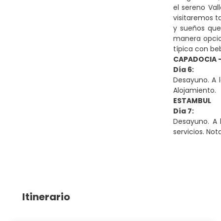
el sereno Val
visitaremos t
y sueños que
manera opcio
típica con beb
CAPADOCIA 
Día 6:
Desayuno. A l
Alojamiento.
ESTAMBUL
Día 7:
Desayuno. A l
servicios. No
Itinerario