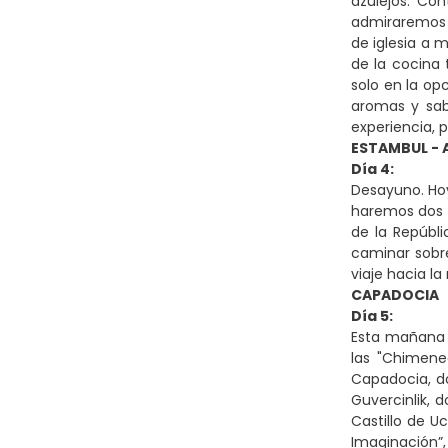
azulejos. Co
admiraremos e
de iglesia a 
de la cocina 
solo en la op
aromas y sab
experiencia, 
ESTAMBUL - 
Día 4:
Desayuno. Hoy
haremos dos p
de la Repúbl
caminar sobre
viaje hacia l
CAPADOCIA
Día 5:
Esta mañana 
las "Chimene
Capadocia, do
Guvercinlik, 
Castillo de U
Imaginación”,