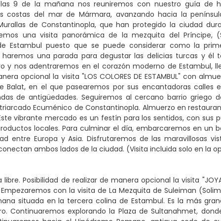
las 9 de la mañana nos reuniremos con nuestro guía de ha
s costas del mar de Mármara, avanzando hacia la península
urallas de Constantinopla, que han protegido la ciudad dura
emos una visita panorámica de la mezquita del Príncipe,
e Estambul puesto que se puede considerar como la primer
, haremos una parada para degustar las delicias turcas y él 
o y nos adentraremos en el corazón moderno de Estambul, lleg
anera opcional la visita "LOS COLORES DE ESTAMBUL" con almuerz
 de Balat, en el que pasearemos por sus encantadoras calle
ndas de antigüedades. Seguiremos al cercano barrio griego de
triarcado Ecuménico de Constantinopla. Almuerzo en restaurante 
 Este vibrante mercado es un festín para los sentidos, con sus 
roductos locales. Para culminar el día, embarcaremos en un ba
dad entre Europa y Asia. Disfrutaremos de las maravillosas vist
onectan ambos lados de la ciudad. (Visita incluida solo en la opc
 libre. Posibilidad de realizar de manera opcional la visita "J
. Empezaremos con la visita de La Mezquita de Suleiman (Soli
mana situada en la tercera colina de Estambul. Es la más gra
o. Continuaremos explorando la Plaza de Sultanahmet, donde