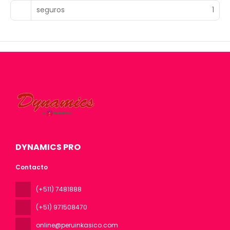
seguros
1
DYNAMICS PRO
Contacto
(+511) 7481888
(+51) 971508470
online@peruinkasico.com