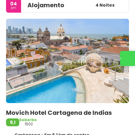
04
Alojamento
4 Noites
jan.
Entre em contato conosco
Movich Hotel Cartagena de Indias
Soberbo
9,1
1502