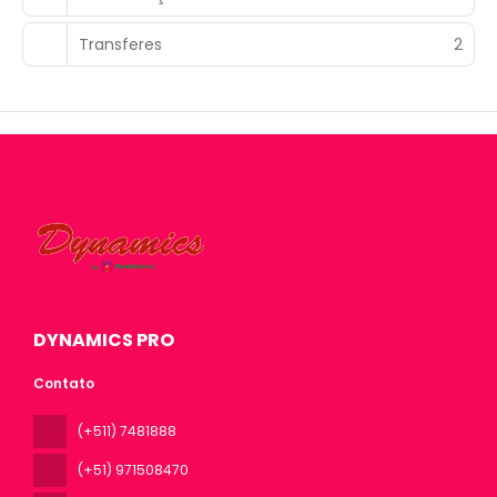
Transferes
2
DYNAMICS PRO
Contato
(+511) 7481888
(+51) 971508470