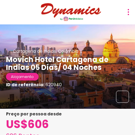
Cartagena de Indias, Colômbia
Movich Hotel Cartagena de
Indias 05 Días/ 04 Noches
Alojamento
ID de referência:
620940
preço por pessoa desde
US$606