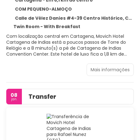
Cartagena - Em 6,1 km do centro
COM PEQUENO-ALMOÇO
Calle de Vélez Danies #4-39 Centro Histórico, Cartagena 130001
Twin Room - With Breakfast
Com localização central em Cartagena, Movich Hotel
Cartagena de Indias está a poucos passos de Torre do
Relógio e a 8 minuto(s) a pé de Cartagena de Indias
Convention Center. Este hotel de luxo fica a 1,8 km de
Praia Bocagrande e a 4,2 km de Praia Marbella.
Mais informações
Presenteie-se com uma visita ao spa, que oferece
massagens, tratamentos para o corpo e tratamentos
faciais. Você pode aproveitar as instalações recreativas,
como uma piscina externa, uma banheira de
08
Transfer
hidromassagem e uma academia aberta 24 horas. Este
jan.
hotel também oferece Wi-Fi de cortesia, serviços de
concierge e salão de banquetes.
Sinta-se em casa em um de nossos 32 quartos com ar-
condicionado, dock para iPod e TVs de tela plana. A
propriedade oferece Wi-Fi de cortesia para navegar na
web e canais via satélite para a sua diversão. Banheiro