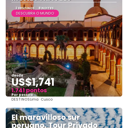
2 DESTINOS
8 NOITES
DESCUBRA O MUNDO
desde
US$1,741
1.741 pontos
Por pessoa
DESTINOS
Lima · Cusco
Vejo
El maravilloso sur
peruano, Tour Privado