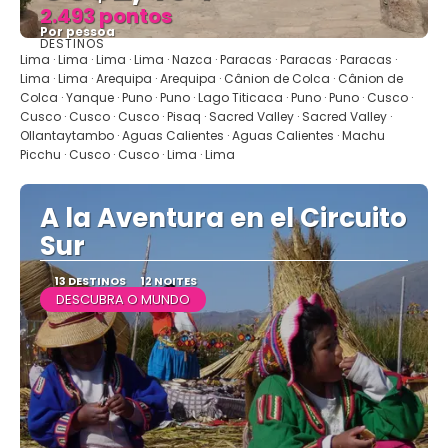
2.493 pontos
Por pessoa
DESTINOS
Vejo
Lima · Lima · Lima · Lima · Nazca · Paracas · Paracas · Paracas ·
Lima · Lima · Arequipa · Arequipa · Cânion de Colca · Cânion de
Colca · Yanque · Puno · Puno · Lago Titicaca · Puno · Puno · Cusco ·
Cusco · Cusco · Cusco · Pisaq · Sacred Valley · Sacred Valley ·
Ollantaytambo · Aguas Calientes · Aguas Calientes · Machu
Picchu · Cusco · Cusco · Lima · Lima
A la Aventura en el Circuito
Sur
13 DESTINOS
12 NOITES
DESCUBRA O MUNDO