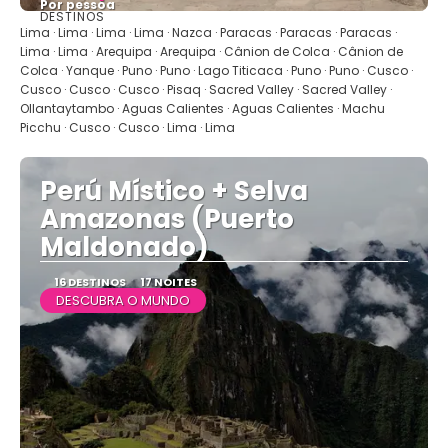
Por pessoa
DESTINOS
Vejo
Lima · Lima · Lima · Lima · Nazca · Paracas · Paracas · Paracas ·
Lima · Lima · Arequipa · Arequipa · Cânion de Colca · Cânion de
Colca · Yanque · Puno · Puno · Lago Titicaca · Puno · Puno · Cusco ·
Cusco · Cusco · Cusco · Pisaq · Sacred Valley · Sacred Valley ·
Ollantaytambo · Aguas Calientes · Aguas Calientes · Machu
Picchu · Cusco · Cusco · Lima · Lima
Perú Místico + Selva
Amazonas (Puerto
Maldonado)
16 DESTINOS
17 NOITES
DESCUBRA O MUNDO