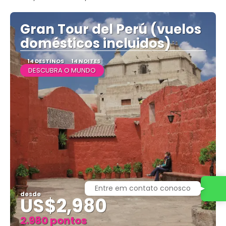
Gran Tour del Perú (vuelos
domésticos incluidos)
14 DESTINOS
14 NOITES
DESCUBRA O MUNDO
Entre em contato conosco
desde
US$2,980
2.980 pontos