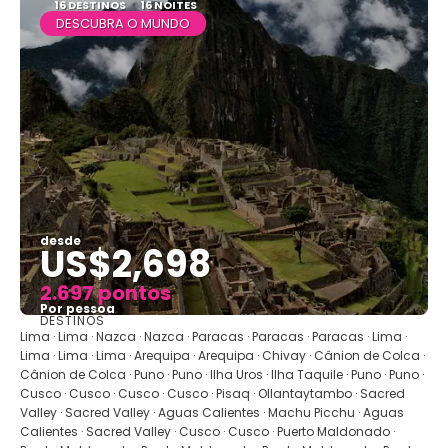
16 DESTINOS
16 NOITES
DESCUBRA O MUNDO
desde
US$2,698
2.697 pontos
Por pessoa
DESTINOS
Vejo
Lima · Lima · Nazca · Nazca · Paracas · Paracas · Paracas · Lima ·
Lima · Lima · Lima · Arequipa · Arequipa · Chivay · Cânion de Colca ·
Cânion de Colca · Puno · Puno · Ilha Uros · Ilha Taquile · Puno · Puno ·
Cusco · Cusco · Cusco · Cusco · Pisaq · Ollantaytambo · Sacred
Valley · Sacred Valley · Aguas Calientes · Machu Picchu · Aguas
Calientes · Sacred Valley · Cusco · Cusco · Puerto Maldonado ·