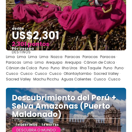
desde
US$2,301
2.301 pontos
Por pessoa
DESTINOS
Vejo
Lima · Lima · Lima · Lima · Nazca · Paracas · Paracas · Paracas ·
Paracas · Lima · Lima · Arequipa · Arequipa · Cânion de Colca ·
Cânion de Colca · Puno · Puno · Ilha Uros · Ilha Taquile · Puno · Puno ·
Cusco · Cusco · Cusco · Cusco · Ollantaytambo · Sacred Valley ·
Sacred Valley · Machu Picchu · Aguas Calientes · Cusco · Cusco
Descubrimiento del Perú +
Selva Amazonas (Puerto
Maldonado)
14 DESTINOS
14 NOITES
DESCUBRA O MUNDO