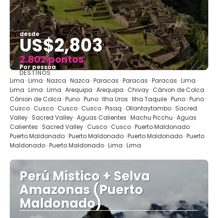
desde
US$2,803
2.802 pontos
Por pessoa
DESTINOS
Vejo
Lima · Lima · Nazca · Nazca · Paracas · Paracas · Paracas · Lima ·
Lima · Lima · Lima · Arequipa · Arequipa · Chivay · Cânion de Colca ·
Cânion de Colca · Puno · Puno · Ilha Uros · Ilha Taquile · Puno · Puno ·
Cusco · Cusco · Cusco · Cusco · Pisaq · Ollantaytambo · Sacred
Valley · Sacred Valley · Aguas Calientes · Machu Picchu · Aguas
Calientes · Sacred Valley · Cusco · Cusco · Puerto Maldonado ·
Puerto Maldonado · Puerto Maldonado · Puerto Maldonado · Puerto
Maldonado · Puerto Maldonado · Lima · Lima
Perú Místico + Selva
Amazonas (Puerto
Maldonado)