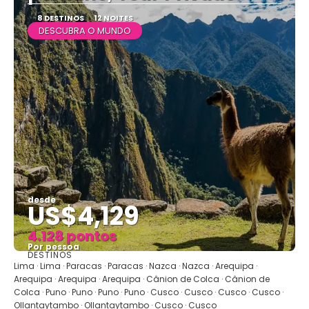
8 DESTINOS
12 NOITES
DESCUBRA O MUNDO
desde
US$4,129
4.128 pontos
Por pessoa
DESTINOS
Vejo
Lima · Lima · Paracas · Paracas · Nazca · Nazca · Arequipa ·
Arequipa · Arequipa · Arequipa · Cânion de Colca · Cânion de
Colca · Puno · Puno · Puno · Puno · Cusco · Cusco · Cusco · Cusco ·
Ollantaytambo · Ollantaytambo · Cusco · Cusco