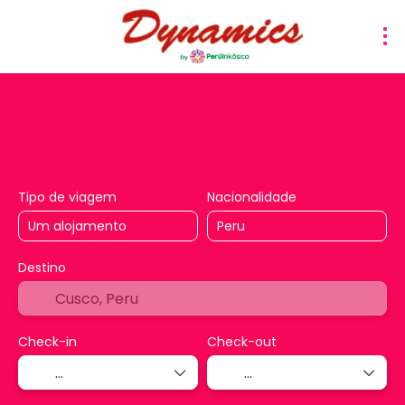
Hotéis
Atividades
Traslados
Pacotes
Vuel
Tipo de viagem
Nacionalidade
Destino
Check-in
Check-out