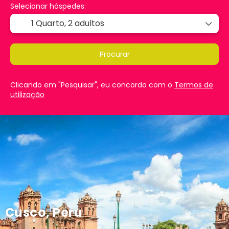
Selecionar hóspedes:
1 Quarto,
2 adultos
Procurar
Clicando em "Pesquisar", eu concordo com o
Termos de
utilização
Cusco, Peru