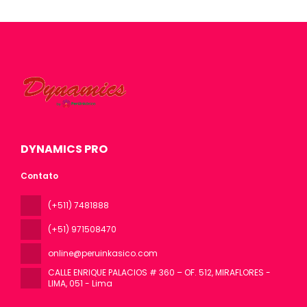
DYNAMICS PRO
Contato
(+511) 7481888
(+51) 971508470
online@peruinkasico.com
CALLE ENRIQUE PALACIOS # 360 – OF. 512, MIRAFLORES -
LIMA
, 051 - Lima