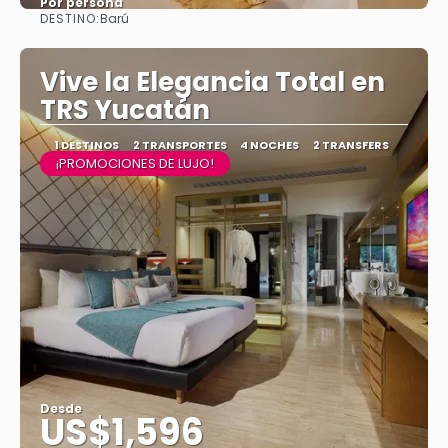
Por persona
DESTINO:
Barú
Ver
Vive la Elegancia Total en
TRS Yucatán
1 DESTINOS
2 TRANSPORTES
4 NOCHES
2 TRANSFERS
¡PROMOCIONES DE LUJO!
Desde
US$1,596