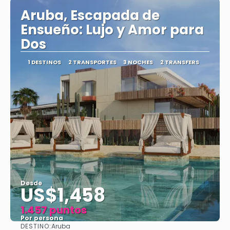
Aruba, Escapada de
Ensueño: Lujo y Amor para
Dos
1 DESTINOS
2 TRANSPORTES
3 NOCHES
2 TRANSFERS
Desde
US$1,458
1.457 puntos
Por persona
DESTINO:
Aruba