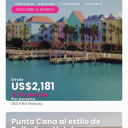
1 DESTINOS
4 NOCHES
2 TRANSFERS
1 SEGUROS
DESCUBRE EL MUNDO
Desde
US$2,181
2.180 puntos
Por persona
DESTINO:
Nassau
Ver
Punta Cana al estilo de