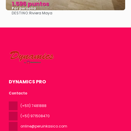
1.596 puntos
Por persona
DESTINO:
Riviera Maya
Ver
DYNAMICS PRO
Contacto
(+511) 7481888
(+51) 971508470
online@peruinkasico.com