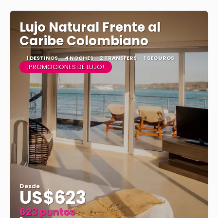
Ver
Lujo Natural Frente al
Caribe Colombiano
1 DESTINOS
4 NOCHES
2 TRANSFERS
1 SEGUROS
¡PROMOCIONES DE LUJO!
Desde
US$623
623 puntos