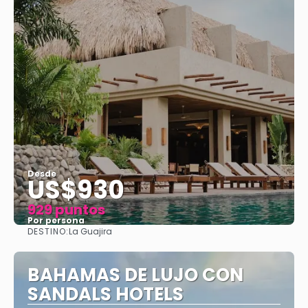
Desde
US$930
929 puntos
Por persona
DESTINO:
La Guajira
Ver
BAHAMAS DE LUJO CON
SANDALS HOTELS