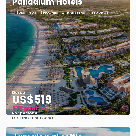
Palladium Hotels
1 DESTINOS
3 NOCHES
2 TRANSFERS
1 SEGUROS
Desde
US$519
519 puntos
Por persona
DESTINO:
Punta Cana
Ver