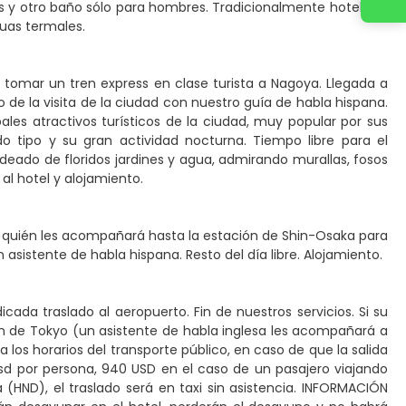
s y otro baño sólo para hombres. Tradicionalmente hoteles y
guas termales.
a tomar un tren express en clase turista a Nagoya. Llegada a
e la visita de la ciudad con nuestro guía de habla hispana.
les atractivos turísticos de la ciudad, muy popular por sus
o tipo y su gran actividad nocturna. Tiempo libre para el
deado de floridos jardines y agua, admirando murallas, fosos
a al hotel y alojamiento.
l, quién les acompañará hasta la estación de Shin-Osaka para
 asistente de habla hispana. Resto del día libre. Alojamiento.
cada traslado al aeropuerto. Fin de nuestros servicios. Si su
ción de Tokyo (un asistente de habla inglesa les acompañará a
a los horarios del transporte público, en caso de que la salida
sd por persona, 940 USD en el caso de un pasajero viajando
(HND), el traslado será en taxi sin asistencia. INFORMACIÓN