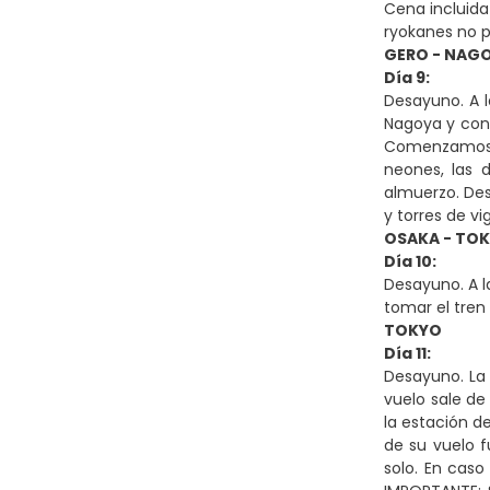
Cena incluida
ryokanes no p
GERO - NAGO
Día 9:
Desayuno. A l
Nagoya y cone
Comenzamos co
neones, las 
almuerzo. Des
y torres de vi
OSAKA - TO
Día 10:
Desayuno. A l
tomar el tren 
TOKYO
Día 11:
Desayuno. La 
vuelo sale de
la estación de
de su vuelo f
solo. En caso