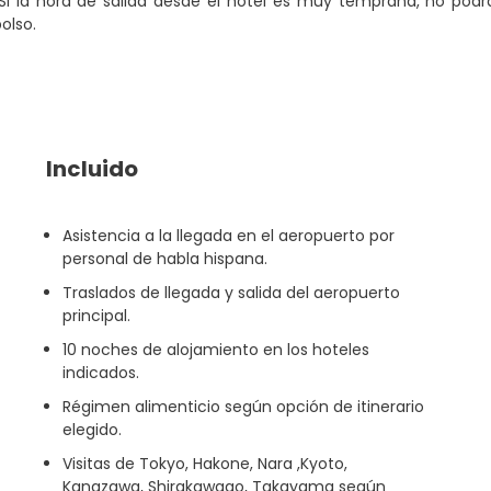
Si la hora de salida desde el hotel es muy temprana, no podr
olso.
Incluido
Asistencia a la llegada en el aeropuerto por
personal de habla hispana.
Traslados de llegada y salida del aeropuerto
principal.
10 noches de alojamiento en los hoteles
indicados.
Régimen alimenticio según opción de itinerario
elegido.
Visitas de Tokyo, Hakone, Nara ,Kyoto,
Kanazawa, Shirakawago, Takayama según