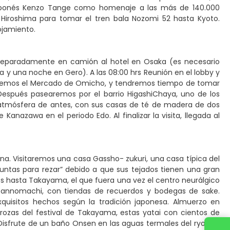
japonés Kenzo Tange como homenaje a las más de 140.000
Hiroshima para tomar el tren bala Nozomi 52 hasta Kyoto.
lojamiento.
 separadamente en camión al hotel en Osaka (es necesario
 una noche en Gero). A las 08:00 hrs Reunión en el lobby y
taremos el Mercado de Omicho, y tendremos tiempo de tomar
Después pasearemos por el barrio HigashiChaya, uno de los
atmósfera de antes, con sus casas de té de madera de dos
anazawa en el periodo Edo. Al finalizar la visita, llegada al
na. Visitaremos una casa Gassho- zukuri, una casa típica del
juntas para rezar” debido a que sus tejados tienen una gran
os hasta Takayama, el que fuera una vez el centro neurálgico
misannomachi, con tiendas de recuerdos y bodegas de sake.
xquisitos hechos según la tradición japonesa. Almuerzo en
ozas del festival de Takayama, estas yatai con cientos de
Disfrute de un baño Onsen en las aguas termales del ryokan.
Contacta con nosotros