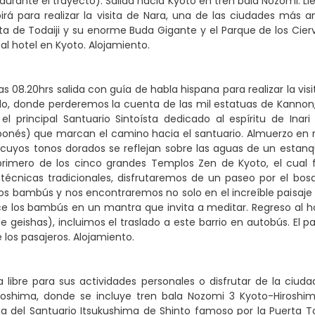
rante el trayecto). Salida hacia Kyoto en tren bala Nozomi. Ll
irá para realizar la visita de Nara, una de las ciudades más
a de Todaiji y su enorme Buda Gigante y el Parque de los Cie
 al hotel en Kyoto. Alojamiento.
as 08.20hrs salida con guía de habla hispana para realizar la vi
, donde perderemos la cuenta de las mil estatuas de Kannon, d
, el principal Santuario Sintoísta dedicado al espíritu de Inar
aponés) que marcan el camino hacia el santuario. Almuerzo en 
, cuyos tonos dorados se reflejan sobre las aguas de un esta
 primero de los cinco grandes Templos Zen de Kyoto, el cual 
s técnicas tradicionales, disfrutaremos de un paseo por el b
s bambús y nos encontraremos no solo en el increíble paisaje 
e los bambús en un mantra que invita a meditar. Regreso al hot
e geishas), incluimos el traslado a este barrio en autobús. El pa
 los pasajeros. Alojamiento.
 libre para sus actividades personales o disfrutar de la ciuda
roshima, donde se incluye tren bala Nozomi 3 Kyoto-Hiroshima
ita del Santuario Itsukushima de Shinto famoso por la Puerta T