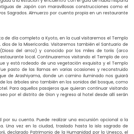
egada a la estación y encuentro con el guía de habla hispana
 antiguas de Japón con maravillosas construcciones como el
rvos Sagrados. Almuerzo por cuenta propia en un restaurante
sita de día completo a Kyoto, en la cual visitaremos el Templo
ios de la Misericordia. Visitaremos también el Santuario de
i (Diosa del arroz) y conocido por los miles de toriis (arco
restaurante local. Continuaremos visitando el Templo de oro
nque y está rodeado de una vegetación exquisita y el Templo
fue pasto de las llamas en varias ocasiones y reconstruido
osque de Arashiyama, donde un camino iluminado nos guiará
de los árboles sino también en los sonidos del bosque, como
el. Para aquellos pasajeros que quieran continuar visitando
seo por el distrito de Gion y regreso al hotel desde allí serán
d por su cuenta. Puede realizar una excursión opcional a la
. Una vez en la ciudad, traslado hasta la isla sagrada de
orii, declarado Patrimonio de la Humanidad por la Unesco, el