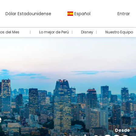
Dólar Estadounidense
Español
Entrar
os del Mes
Lo mejor de Perú
Disney
Nuestro Equipo
e
Desde