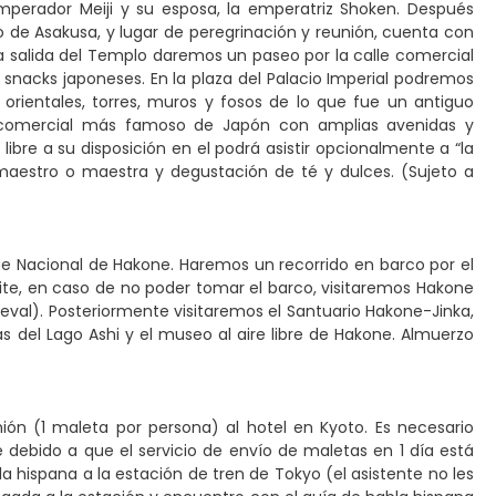
mperador Meiji y su esposa, la emperatriz Shoken. Después
 de Asakusa, y lugar de peregrinación y reunión, cuenta con
la salida del Templo daremos un paseo por la calle comercial
 snacks japoneses. En la plaza del Palacio Imperial podremos
 orientales, torres, muros y fosos de lo que fue un antiguo
rito comercial más famoso de Japón con amplias avenidas y
libre a su disposición en el podrá asistir opcionalmente a “la
aestro o maestra y degustación de té y dulces. (Sujeto a
que Nacional de Hakone. Haremos un recorrido en barco por el
rmite, en caso de no poder tomar el barco, visitaremos Hakone
eval). Posteriormente visitaremos el Santuario Hakone-Jinka,
as del Lago Ashi y el museo al aire libre de Hakone. Almuerzo
n (1 maleta por persona) al hotel en Kyoto. Es necesario
debido a que el servicio de envío de maletas en 1 día está
 hispana a la estación de tren de Tokyo (el asistente no les