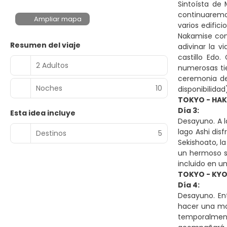
Sintoísta de
continuaremos
Ampliar mapa
varios edific
Nakamise con 
Resumen del viaje
adivinar la v
castillo Edo
2 Adultos
numerosas tie
ceremonia de
Noches
10
disponibilidad
TOKYO - HA
Día 3:
Esta idea incluye
Desayuno. A l
lago Ashi dis
Destinos
5
Sekishoato, l
un hermoso sa
incluido en un
TOKYO - KYO
Día 4:
Desayuno. En
hacer una moc
temporalmente