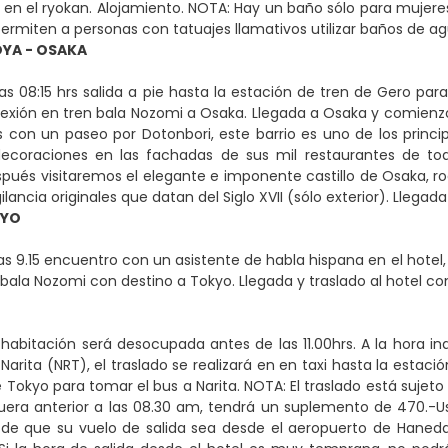
 en el ryokan. Alojamiento. NOTA: Hay un baño sólo para mujere
ermiten a personas con tatuajes llamativos utilizar baños de a
YA - OSAKA
as 08:15 hrs salida a pie hasta la estación de tren de Gero par
xión en tren bala Nozomi a Osaka. Llegada a Osaka y comienzo d
n un paseo por Dotonbori, este barrio es uno de los principa
decoraciones en las fachadas de sus mil restaurantes de tod
pués visitaremos el elegante e imponente castillo de Osaka, ro
gilancia originales que datan del Siglo XVII (sólo exterior). Llegad
KYO
as 9.15 encuentro con un asistente de habla hispana en el hote
bala Nozomi con destino a Tokyo. Llegada y traslado al hotel con
habitación será desocupada antes de las 11.00hrs. A la hora indi
 Narita (NRT), el traslado se realizará en en taxi hasta la esta
 Tokyo para tomar el bus a Narita. NOTA: El traslado está sujeto 
uera anterior a las 08.30 am, tendrá un suplemento de 470.-U
 de que su vuelo de salida sea desde el aeropuerto de Haneda 