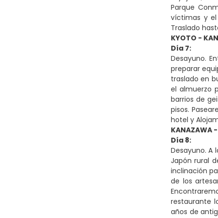
Parque Conme
víctimas y e
Traslado hasta
KYOTO - KA
Día 7:
Desayuno. En
preparar equi
traslado en 
el almuerzo 
barrios de g
pisos. Pasear
hotel y Aloja
KANAZAWA -
Día 8:
Desayuno. A l
Japón rural d
inclinación p
de los artes
Encontraremo
restaurante 
años de antig