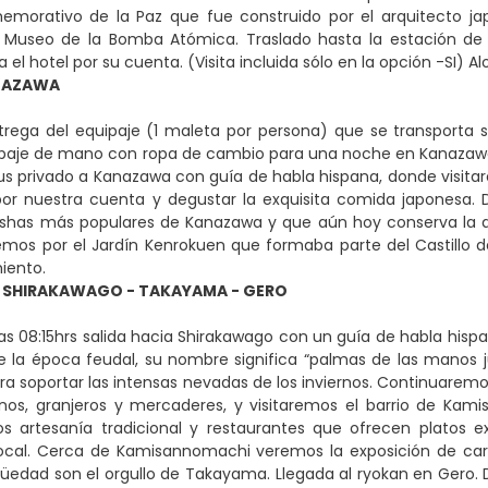
morativo de la Paz que fue construido por el arquitecto 
l Museo de la Bomba Atómica. Traslado hasta la estación de 
 el hotel por su cuenta. (Visita incluida sólo en la opción -SI) A
NAZAWA
trega del equipaje (1 maleta por persona) que se transporta
paje de mano con ropa de cambio para una noche en Kanazawa y
bus privado a Kanazawa con guía de habla hispana, donde visi
por nuestra cuenta y degustar la exquisita comida japonesa. 
eishas más populares de Kanazawa y que aún hoy conserva la 
emos por el Jardín Kenrokuen que formaba parte del Castillo de K
miento.
 SHIRAKAWAGO - TAKAYAMA - GERO
as 08:15hrs salida hacia Shirakawago con un guía de habla hispa
e la época feudal, su nombre significa “palmas de las manos 
ara soportar las intensas nevadas de los inviernos. Continuarem
anos, granjeros y mercaderes, y visitaremos el barrio de Ka
s artesanía tradicional y restaurantes que ofrecen platos e
local. Cerca de Kamisannomachi veremos la exposición de carr
üedad son el orgullo de Takayama. Llegada al ryokan en Gero. 