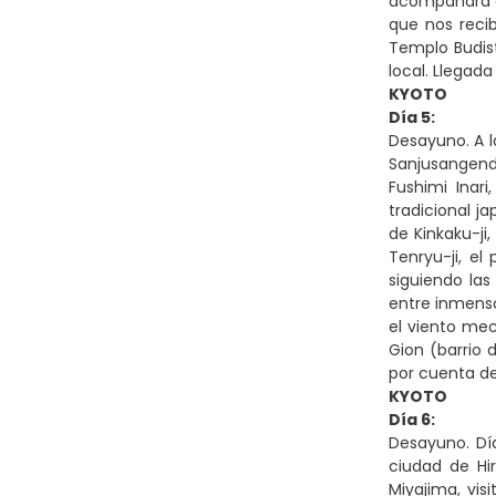
acompañará du
que nos recib
Templo Budist
local. Llegada
KYOTO
Día 5:
Desayuno. A l
Sanjusangendo
Fushimi Inari
tradicional j
de Kinkaku-ji
Tenryu-ji, el
siguiendo la
entre inmenso
el viento mec
Gion (barrio d
por cuenta de
KYOTO
Día 6:
Desayuno. Día
ciudad de Hi
Miyajima, vis