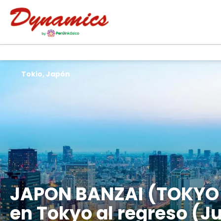
Tokio, Japón
JAPON BANZAI (TOKYO 
en Tokyo al regreso (J