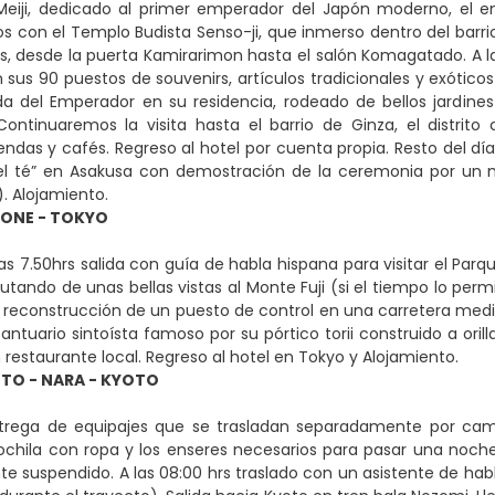
 Meiji, dedicado al primer emperador del Japón moderno, el e
 con el Templo Budista Senso-ji, que inmerso dentro del barrio
ios, desde la puerta Kamirarimon hasta el salón Komagatado. A 
sus 90 puestos de souvenirs, artículos tradicionales y exóticos
ida del Emperador en su residencia, rodeado de bellos jardines
. Continuaremos la visita hasta el barrio de Ginza, el dist
ndas y cafés. Regreso al hotel por cuenta propia. Resto del día 
l té” en Asakusa con demostración de la ceremonia por un m
). Alojamiento.
KONE - TOKYO
as 7.50hrs salida con guía de habla hispana para visitar el Par
frutando de unas bellas vistas al Monte Fuji (si el tiempo lo pe
a reconstrucción de un puesto de control en una carretera medi
ntuario sintoísta famoso por su pórtico torii construido a orill
 restaurante local. Regreso al hotel en Tokyo y Alojamiento.
TO - NARA - KYOTO
trega de equipajes que se trasladan separadamente por camió
hila con ropa y los enseres necesarios para pasar una noche 
 suspendido. A las 08:00 hrs traslado con un asistente de habla