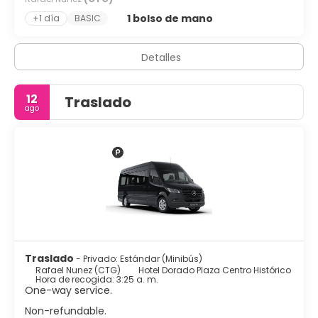
1 bolso de mano
+1 día
BASIC
Detalles
12
Traslado
ago
Traslado
- Privado: Estándar (Minibús)
Rafael Nunez (CTG)
Hotel Dorado Plaza Centro Histórico
Hora de recogida: 3:25 a. m.
One-way service.
Non-refundable.