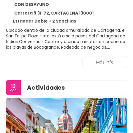
CON DESAYUNO
Carrera 9 31-72, CARTAGENA 130001
Estandar Doble + 2 Sencillas
Ubicado dentro de la ciudad amurallada de Cartagena, el
San Felipe Plaza Hotel está a solo pasos del Cartagena de
Indias Convention Centre y a cinco minutos en coche de
las playas de Bocagrande. Rodeado de negocios,
restaurantes, lugares de entretenimiento y tiendas, el
hotel ofrece un cómodo acceso tanto al histórico
Más info
'Corralito de Piedras' como al moderno barrio de Matuna.
Las 55 habitaciones del hotel cuentan con aire
acondicionado, equipos de música, televisores y
teléfonos. Los huéspedes también pueden disfrutar de
13
Actividades
comidas en el restaurante y pizzería del hotel, que ofrece
ago
una deliciosa combinación de cocina nacional e
internacional. Hay servicio de lavandería y servicio a la
habitación disponibles, así como llamadas nacionales e
internacionales. Ten en cuenta: El hotel no dispone de
agua caliente.