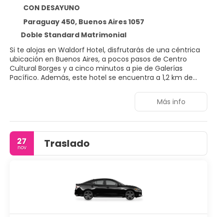
CON DESAYUNO
Paraguay 450, Buenos Aires 1057
Doble Standard Matrimonial
Si te alojas en Waldorf Hotel, disfrutarás de una céntrica
ubicación en Buenos Aires, a pocos pasos de Centro
Cultural Borges y a cinco minutos a pie de Galerías
Pacífico. Además, este hotel se encuentra a 1,2 km de
Palacio Paz y a 1,4 km de Última Residencia de Jorge Luis
Borges.
Más info
Aprovecha los prácticos servicios que se te ofrecen,
como conexión a Internet wifi gratis o servicios de
conserjería.
27
Traslado
nov
Te sentirás como en tu propia casa en cualquiera de las
118 habitaciones con aire acondicionado y minibar. La
conexión wifi gratis te mantendrá en contacto con los
tuyos. Además, podrás disfrutar de canales por cable. El
baño privado con bañera o ducha está provisto de
artículos de higiene personal gratuitos y secadores de
pelo. Entre las comodidades, se incluyen caja fuerte
(cabe un portátil) y escritorio, además de un servicio de