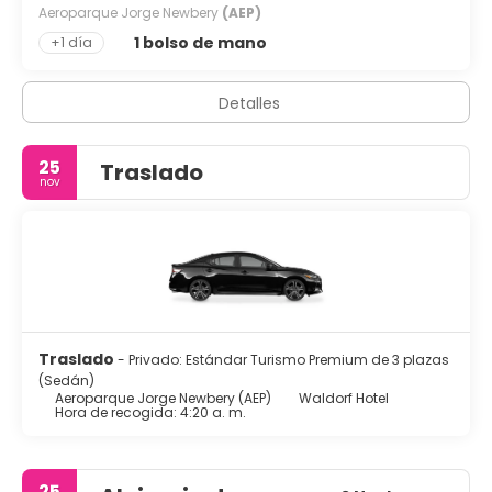
Aeroparque Jorge Newbery
(AEP)
1 bolso de mano
+1 día
Detalles
25
Traslado
nov
Traslado
- Privado: Estándar Turismo Premium de 3 plazas
(Sedán)
Aeroparque Jorge Newbery (AEP)
Waldorf Hotel
Hora de recogida: 4:20 a. m.
25