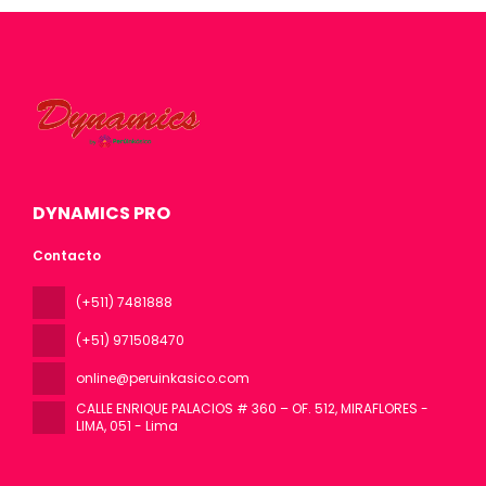
DYNAMICS PRO
Contacto
(+511) 7481888
(+51) 971508470
online@peruinkasico.com
CALLE ENRIQUE PALACIOS # 360 – OF. 512, MIRAFLORES -
LIMA
, 051 - Lima