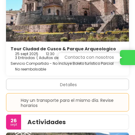
punto de partida del popular Camino Inca, se encuentra a
6 minutos en coche. Hay conexión a internet Wi-Fi
disponible en las zonas comunes. Gratis. No hay parking.
Se admiten. Se pueden aplicar suplementos. Se permiten
niños de cualquier edad. Los niños 5 años o menos se
pueden alojar gratis al utilizar una cama existente. No hay
cunas disponibles. No hay camas supletorias disponibles.
Tour Ciudad de Cusco & Parque Arqueologico
25 sept 2025
12:30
Contacta con nosotros
3 Entradas
(
Adultos desde 7 años: 3
)
4 horas
Servicio Compartido - No Incluye Boleto turístico Parcial
No reembolsable
Detalles
Hay un transporte para el mismo día. Revise
horarios
26
Actividades
sept