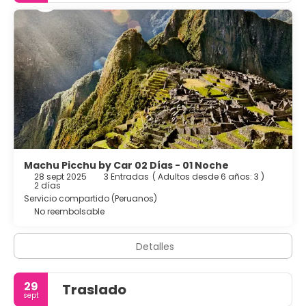
Machu Picchu by Car 02 Días - 01 Noche
28 sept 2025
3 Entradas
(
Adultos desde 6 años: 3
)
2 días
Servicio compartido (Peruanos)
No reembolsable
Detalles
29
Traslado
sept