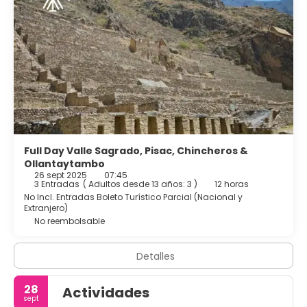
Full Day Valle Sagrado, Pisac, Chincheros &
Ollantaytambo
26 sept 2025
07:45
3 Entradas
(
Adultos desde 13 años: 3
)
12 horas
No Incl. Entradas Boleto Turístico Parcial (Nacional y
Extranjero)
No reembolsable
Detalles
28
Actividades
sept