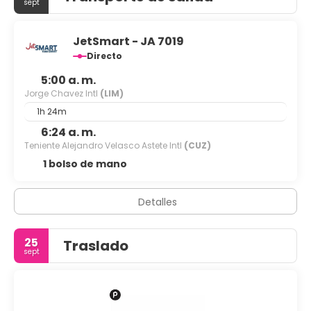
sept
JetSmart - JA 7019
Directo
5:00 a. m.
Jorge Chavez Intl
(LIM)
1h 24m
6:24 a. m.
Teniente Alejandro Velasco Astete Intl
(CUZ)
1 bolso de mano
Detalles
25
Traslado
sept