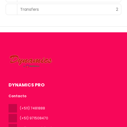
Transfers
2
DYNAMICS PRO
Contacto
(+511) 7481888
(+51) 971508470