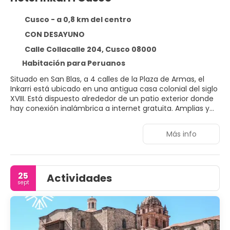
Cusco - a 0,8 km del centro
CON DESAYUNO
Calle Collacalle 204, Cusco 08000
Habitación para Peruanos
Situado en San Blas, a 4 calles de la Plaza de Armas, el
Inkarri está ubicado en una antigua casa colonial del siglo
XVIII. Está dispuesto alrededor de un patio exterior donde
hay conexión inalámbrica a internet gratuita. Amplias y
luminosas, las habitaciones del Inkarri Hostal están
decoradas con detalles en madera y disponen de balcón.
Más info
Todas disponen de TV por cable y baño privado con
bañera o ducha. Los huéspedes podrán degustar una
selección de platos neoandinos, que combinan
ingredientes conocidos desde la época Inca con técnicas
25
Actividades
de cocina moderna. El desayuno bufé caliente se sirve a
sept
diario en la cafetería del hotel, que ofrece vistas al verde
patio. El personal del hostal Inkarri le ayudará a organizar
excursiones al centro histórico, declarado Patrimonio de
la Humanidad por la UNESCO, o a reservar el servicio de
transporte al aeropuerto. La estación de tren de Cusco,