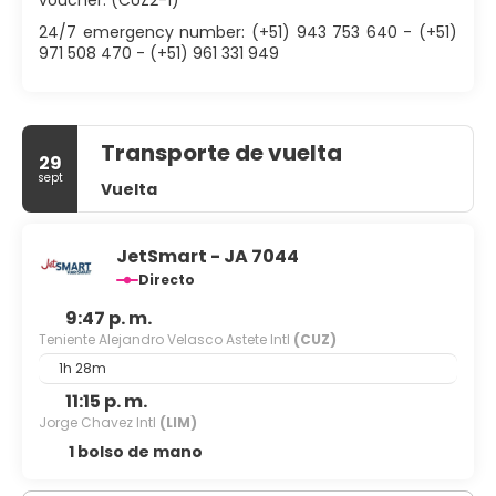
voucher. (CUZ2-1)
24/7 emergency number: (+51) 943 753 640 - (+51)
971 508 470 - (+51) 961 331 949
Transporte de vuelta
29
sept
Vuelta
JetSmart - JA 7044
Directo
9:47 p. m.
Teniente Alejandro Velasco Astete Intl
(CUZ)
1h 28m
11:15 p. m.
Jorge Chavez Intl
(LIM)
1 bolso de mano