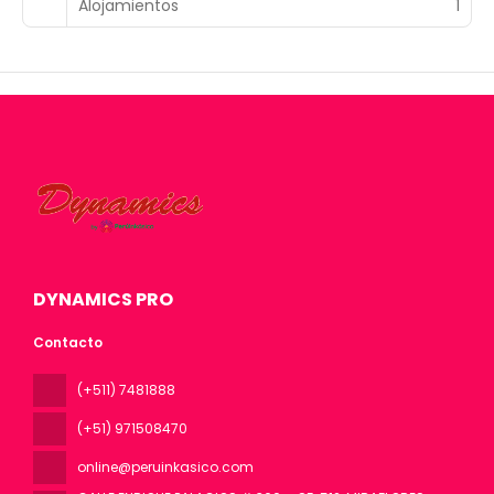
Alojamientos
1
DYNAMICS PRO
Contacto
(+511) 7481888
(+51) 971508470
online@peruinkasico.com