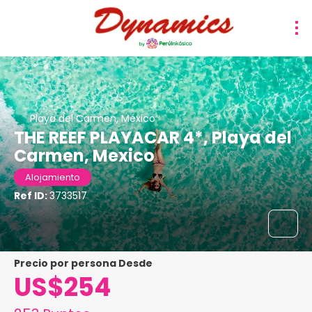
Playa del Carmen, México
THE REEF PLAYACAR 4*, Playa del
Carmen, Mexico
Alojamiento
Ref ID:
3733517
precio por persona Desde
US$254