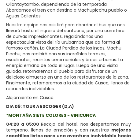
Ollantaytambo, dependiendo de la temporada.
Abordamos el tren con destino a Machupicchu pueblo o
Aguas Calientes.
Nuestro equipo nos asistirá para abordar el bus que nos
llevará hasta el ingreso del santuario, por una carretera
de curvas impresionantes, regalándonos una
espectacular vista del río Urubamba que da forma al
famoso cañón. La Ciudad Perdida de los Incas, Machu
Picchu, nos recibirá con sus increíbles terrazas,
escalinatas, recintos ceremoniales y áreas urbanas. La
energía emana de todo el lugar. Luego de una visita
guiada, retornaremos al pueblo para disfrutar de un
delicioso almuerzo en uno de los restaurantes de la zona.
Finalmente, retornaremos a la ciudad de Cusco, llenos de
recuerdos inolvidables.
Alojamiento en Cusco.
DIA 09: TOUR A ESCOGER (D,A)
*MONTAÑA SIETE COLORES - VINICUNCA
04:20 a 05:00
Recojo del hotel. Nos despertamos muy
temprano, llenos de emoción y con nuestras
mejores
zapatillas listas para una aventura inolvidable hacia