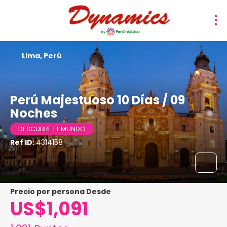
Lima, Perú
Perú Majestuoso 10 Días / 09
Noches
DESCUBRE EL MUNDO
Ref ID:
4314158
precio por persona Desde
US$1,091