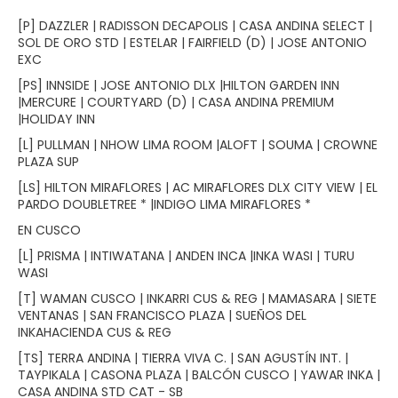
*
[P] DAZZLER | RADISSON DECAPOLIS | CASA ANDINA SELECT |
SOL DE ORO STD | ESTELAR | FAIRFIELD (D) | JOSE ANTONIO
EXC
[PS] INNSIDE | JOSE ANTONIO DLX |HILTON GARDEN INN
|MERCURE | COURTYARD (D) | CASA ANDINA PREMIUM
|HOLIDAY INN
[L] PULLMAN | NHOW LIMA ROOM |ALOFT | SOUMA | CROWNE
PLAZA SUP
[LS] HILTON MIRAFLORES | AC MIRAFLORES DLX CITY VIEW | EL
PARDO DOUBLETREE * |INDIGO LIMA MIRAFLORES *
EN CUSCO
[L] PRISMA | INTIWATANA | ANDEN INCA |INKA WASI | TURU
WASI
[T] WAMAN CUSCO | INKARRI CUS & REG | MAMASARA | SIETE
VENTANAS | SAN FRANCISCO PLAZA | SUEÑOS DEL
INKAHACIENDA CUS & REG
[TS] TERRA ANDINA | TIERRA VIVA C. | SAN AGUSTÍN INT. |
TAYPIKALA | CASONA PLAZA | BALCÓN CUSCO | YAWAR INKA |
CASA ANDINA STD CAT - SB