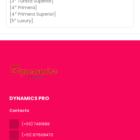
[3* Turista Superior]
[4* Primera]
[4* Primera Superior]
[5* Luxury]
DYNAMICS PRO
Contacto
(+511) 7481888
(+51) 971508470