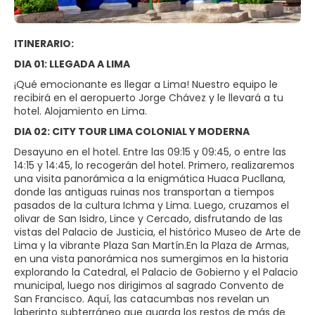
ITINERARIO:
DIA 01: LLEGADA A LIMA
¡Qué emocionante es llegar a Lima! Nuestro equipo le
recibirá en el aeropuerto Jorge Chávez y le llevará a tu
hotel. Alojamiento en Lima.
DIA 02: CITY TOUR LIMA COLONIAL Y MODERNA
Desayuno en el hotel. Entre las 09:15 y 09:45, o entre las
14:15 y 14:45, lo recogerán del hotel. Primero, realizaremos
una visita panorámica a la enigmática Huaca Pucllana,
donde las antiguas ruinas nos transportan a tiempos
pasados de la cultura Ichma y Lima. Luego, cruzamos el
olivar de San Isidro, Lince y Cercado, disfrutando de las
vistas del Palacio de Justicia, el histórico Museo de Arte de
Lima y la vibrante Plaza San Martín.En la Plaza de Armas,
en una vista panorámica nos sumergimos en la historia
explorando la Catedral, el Palacio de Gobierno y el Palacio
municipal, luego nos dirigimos al sagrado Convento de
San Francisco. Aquí, las catacumbas nos revelan un
laberinto subterráneo que guarda los restos de más de