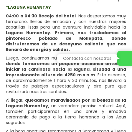
*LAGUNA HUMANTAY
04:00 a 04:30 Recojo del hotel
. Nos despertamos muy
temprano, llenos de emoción y con nuestras mejores
zapatillas listas para una aventura inolvidable hacia la
Laguna Humantay. Primero, nos trasladamos al
pintoresco poblado de Mollepata, donde
disfrutaremos de un desayuno caliente que nos
llenará de energía y calidez.
Luego, continuamos nuestro viaje hasta
Soraypampa,
Contacta con nosotros
donde tomaremos un pequeño descanso antes de
iniciar la caminata hacia la laguna, situada a una
impresionante altura de 4250 m.s.n.m
. Este ascenso,
de aproximadamente 1 hora y 30 minutos, nos llevará a
través de paisajes espectaculares y aire puro que
revitalizará nuestros sentidos.
Al llegar,
quedamos maravillados por la belleza de la
Laguna Humantay,
un verdadero paraíso natural. Aquí,
también participaremos en una breve y emotiva
ceremonia de pago a la tierra, honrando a los Apus
sagrados.
A la hora oportuna, retornaremos a Soraypampa y luego