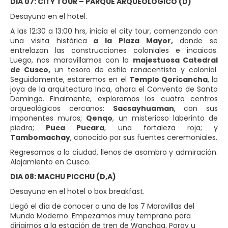
DIA 07: CITY TOUR – PARQUE ARQUEOLÓGICO (D)
Desayuno en el hotel.
A las 12:30 a 13:00 hrs, inicia el city tour, comenzando con
una visita histórica
a la Plaza Mayor,
donde se
entrelazan las construcciones coloniales e incaicas.
Luego, nos maravillamos con la
majestuosa Catedral
de Cusco,
un tesoro de estilo renacentista y colonial.
Seguidamente, estaremos en el
Templo Qoricancha
, la
joya de la arquitectura Inca, ahora el Convento de Santo
Domingo. Finalmente, exploramos los cuatro centros
arqueológicos cercanos:
Sacsayhuaman
, con sus
imponentes muros;
Qenqo
, un misterioso laberinto de
piedra;
Puca Pucara
, una fortaleza roja; y
Tambomachay
, conocido por sus fuentes ceremoniales.
Regresamos a la ciudad, llenos de asombro y admiración.
Alojamiento en Cusco.
DIA 08: MACHU PICCHU (D,A)
Desayuno en el hotel o box breakfast.
Llegó el día de conocer a una de las 7 Maravillas del
Mundo Moderno. Empezamos muy temprano para
dirigirnos a la estación de tren de Wanchaq, Poroy u