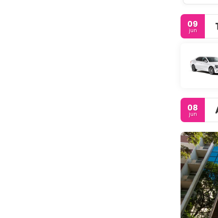
09
jun
08
jun