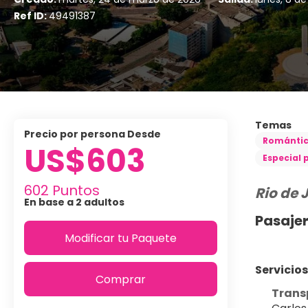
Ref ID:
49491387
Temas
precio por persona Desde
Románti
US$603
Especial 
602 Puntos
Rio de 
En base a 2 adultos
Pasajer
Modificar tu Paquete
Servicios
Comprar
Trans