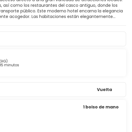
s, así como los restaurantes del casco antiguo, donde los
 transporte público. Este moderno hotel encarna la elegancia
iente acogedor. Las habitaciones están elegantemente
 por negocios pueden aprovechar las instalaciones para
o la zona, podrás relajarte con una bebida refrescante en el
er, este hotel es la única opción.
GIG)
15 minutos
Vuelta
1 bolso de mano