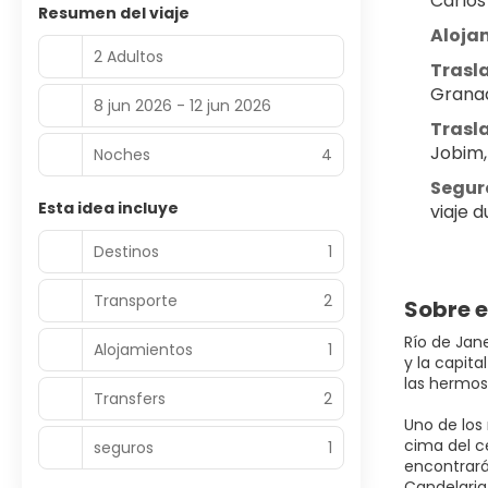
Carlos
Resumen del viaje
Aloja
2 Adultos
Trasl
Granad
8 jun 2026 - 12 jun 2026
Trasla
Jobim,
Noches
4
Seguro
Esta idea incluye
viaje 
Destinos
1
Transporte
2
Sobre e
Río de Jan
Alojamientos
1
y la capita
las hermo
Transfers
2
Uno de los
cima del ce
seguros
1
encontrarán
Candelaria,