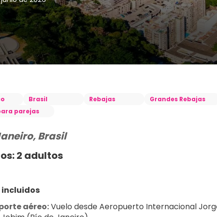
co
Brasil
Rebajas
Grandes Rebajas
para parejas
Janeiro, Brasil
os: 2 adultos
 incluidos
porte aéreo:
 Vuelo desde Aeropuerto Internacional Jorg