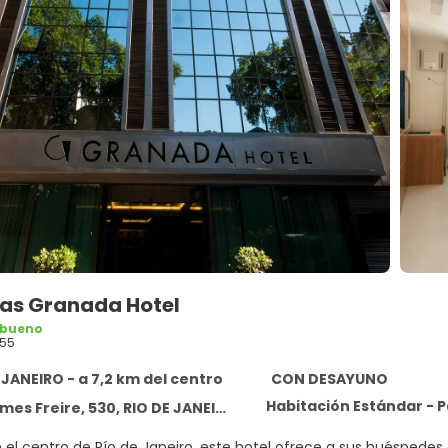
as Granada Hotel
 bueno
55
 JANEIRO - a 7,2 km del centro
CON DESAYUNO
Habitación Estándar - 
s Freire, 530, RIO DE JANEIRO 20231-015
 el centro de Río de Janeiro, este hotel ofrece a sus huéspedes