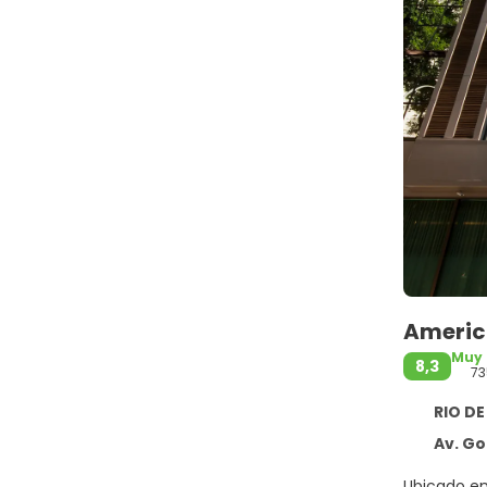
Americ
Muy
8,3
73
RIO DE
Av. Gome
Ubicado en