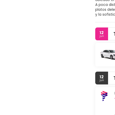
A poca dist
platos dele
y la sofis
decoradas,
conferenci
bar de esti
12
jun
12
jun