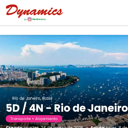
Río de Janeiro, Brasil
5D / 4N - Rio de Janeir
Transporte + Alojamiento
Creado:
martes, 24 de marzo de 2026
-
Salida:
lunes, 8 de