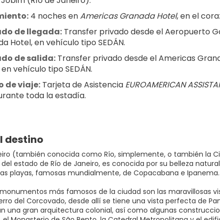
 Jobim (Río de Janeiro).
miento:
 4 noches en 
Americas Granada Hotel
, en el cor
ado de llegada:
 Transfer privado desde el Aeropuerto G
a Hotel, en vehículo tipo SEDÁN.
do de salida:
 Transfer privado desde el Americas Grana
 en vehículo tipo SEDÁN.
 de viaje:
 Tarjeta de Asistencia 
EUROAMERICAN ASSISTA
durante toda la estadía.
l destino
eiro (también conocida como Río, simplemente, o también la Ci
l del estado de Río de Janeiro, es conocida por su belleza natural
sas playas, famosas mundialmente, de Copacabana e Ipanema.
 monumentos más famosos de la ciudad son las maravillosas vis
rro del Corcovado, desde allí se tiene una vista perfecta de Pan
 una gran arquitectura colonial, así como algunas construcciones
 el Monasterio de São Bento, la Catedral Metropolitana y el edifi