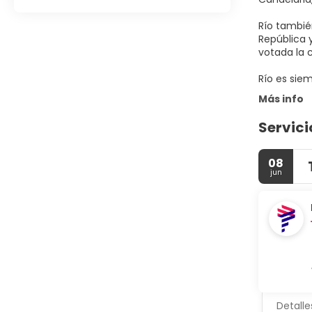
Río tambié
República 
votada la 
Río es siem
Más info
Servici
08
jun
Detalle