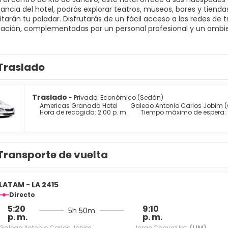
ancia del hotel, podrás explorar teatros, museos, bares y tienda
itarán tu paladar. Disfrutarás de un fácil acceso a las redes de
ticación, complementadas por un personal profesional y un amb
 con amplio espacio y una decoración refinada. Quienes viajen
as y la sala de reuniones. Después de un día ajetreado explorand
lo americano. Ideal tanto para viajeros de negocios como de plac
Traslado
Traslado
- Privado: Económico (Sedán)
Americas Granada Hotel
Galeao Antonio Carlos Jobim (
Hora de recogida: 2:00 p. m.
Tiempo máximo de espera: 
Transporte de vuelta
LATAM - LA 2415
Directo
5:20
9:10
5h 50m
p. m.
p. m.
Galeao Antonio Carlos Jobim
Jorge Chavez Intl
(LIM)