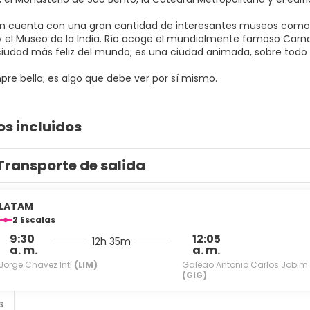
n cuenta con una gran cantidad de interesantes museos como el
y el Museo de la India. Río acoge el mundialmente famoso Carn
ciudad más feliz del mundo; es una ciudad animada, sobre todo e
pre bella; es algo que debe ver por sí mismo.
os incluidos
Transporte de salida
LATAM
2 Escalas
9:30
12:05
12h 35m
a. m.
a. m.
Jorge Chavez Intl
(LIM)
Galeao Antonio Carlos Jobim
(GIG)
s