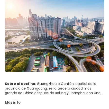
Sobre el destino:
Guangzhou o Cantón, capital de la
provincia de Guangdong, es la tercera ciudad más
grande de China después de Beijing y Shanghai con una
población de más de 12 millones. Fundada en 214 aC, la
ciudad ha sido un trampolín para el comercio, los
Más info
intercambios culturales, muchas revoluciones y reformas,