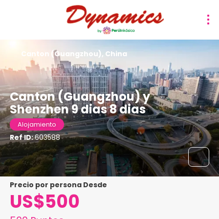
Canton (Guangzhou), China
Canton (Guangzhou) y
Shenzhen 9 dias 8 dias
Alojamiento
Ref ID:
603588
precio por persona Desde
US$500