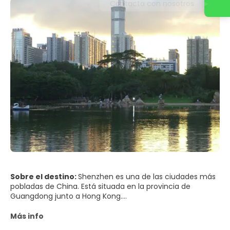
Contacta con nosotros
Sobre el destino:
Shenzhen es una de las ciudades más
pobladas de China. Está situada en la provincia de
Guangdong junto a Hong Kong.
Shenzhen es ahora un destino popular para los viajeros de
negocios nacionales e internacionales, así como turistas.
Más info
Shenzhen, también aclamado como "Peng City", es uno