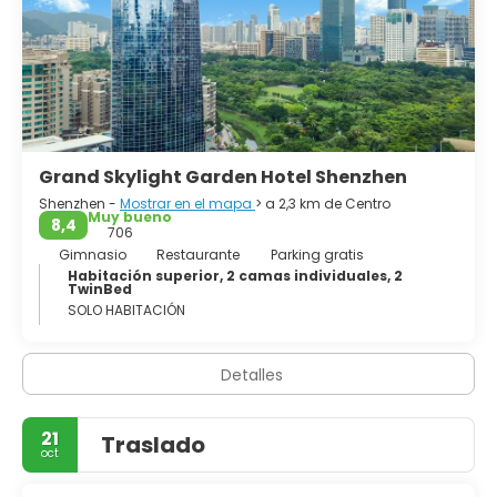
Grand Skylight Garden Hotel Shenzhen
Shenzhen -
Mostrar en el mapa
> a 2,3 km de Centro
Muy bueno
8,4
706
Gimnasio
Restaurante
Parking gratis
Habitación superior, 2 camas individuales, 2
TwinBed
SOLO HABITACIÓN
Detalles
21
Traslado
oct