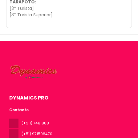
TARAPOTO:
[3* Turista]
[3* Turista Superior]
DYNAMICS PRO
Contacto
(+511) 7481888
(+51) 971508470