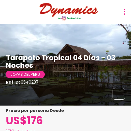
Tarapoto Tropical 04 Días - 03
Noches
JOYAS DEL PERU
Ref ID:
9540237
precio por persona Desde
US$176