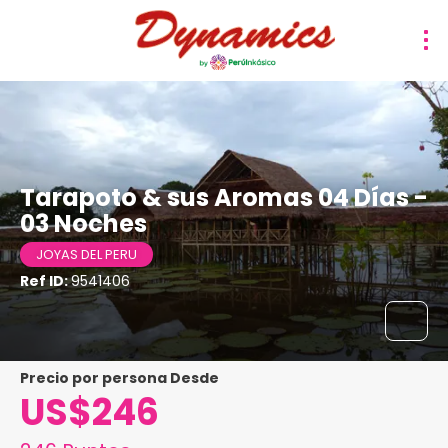
Tarapoto & sus Aromas 04 Días -
03 Noches
JOYAS DEL PERU
Ref ID:
9541406
precio por persona Desde
US$246