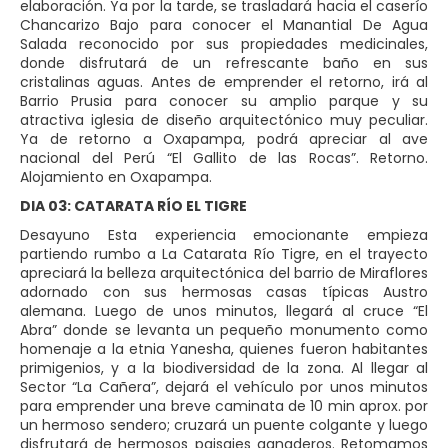
elaboración. Ya por la tarde, se trasladará hacia el caserío
Chancarizo Bajo para conocer el Manantial De Agua
Salada reconocido por sus propiedades medicinales,
donde disfrutará de un refrescante baño en sus
cristalinas aguas. Antes de emprender el retorno, irá al
Barrio Prusia para conocer su amplio parque y su
atractiva iglesia de diseño arquitectónico muy peculiar.
Ya de retorno a Oxapampa, podrá apreciar al ave
nacional del Perú “El Gallito de las Rocas”. Retorno.
Alojamiento en Oxapampa.
DIA 03: CATARATA RÍO EL TIGRE
Desayuno Esta experiencia emocionante empieza
partiendo rumbo a La Catarata Río Tigre, en el trayecto
apreciará la belleza arquitectónica del barrio de Miraflores
adornado con sus hermosas casas típicas Austro
alemana. Luego de unos minutos, llegará al cruce “El
Abra” donde se levanta un pequeño monumento como
homenaje a la etnia Yanesha, quienes fueron habitantes
primigenios, y a la biodiversidad de la zona. Al llegar al
Sector “La Cañera”, dejará el vehículo por unos minutos
para emprender una breve caminata de 10 min aprox. por
un hermoso sendero; cruzará un puente colgante y luego
disfrutará de hermosos paisajes ganaderos. Retomamos