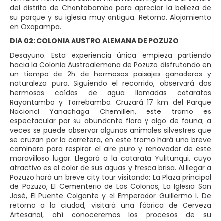
del distrito de Chontabamba para apreciar la belleza de
su parque y su iglesia muy antigua. Retorno. Alojamiento
en Oxapampa.
DIA 02: COLONIA AUSTRO ALEMANA DE POZUZO
Desayuno. Esta experiencia única empieza partiendo
hacia la Colonia Austroalemana de Pozuzo disfrutando en
un tiempo de 2h de hermosos paisajes ganaderos y
naturaleza pura. Siguiendo el recorrido, observará dos
hermosas caídas de agua llamadas cataratas
Rayantambo y Torrebamba. Cruzará 17 km del Parque
Nacional Yanachaga Chemillen, este tramo es
espectacular por su abundante flora y algo de fauna; a
veces se puede observar algunos animales silvestres que
se cruzan por la carretera, en este tramo hará una breve
caminata para respirar el aire puro y renovador de este
maravilloso lugar. Llegará a la catarata Yulitunqui, cuyo
atractivo es el color de sus aguas y fresca brisa. Al llegar a
Pozuzo hará un breve city tour visitando: La Plaza principal
de Pozuzo, El Cementerio de Los Colonos, La Iglesia San
José, El Puente Colgante y el Emperador Guillermo I. De
retorno a la ciudad, visitará una fábrica de Cerveza
Artesanal, ahí conoceremos los procesos de su