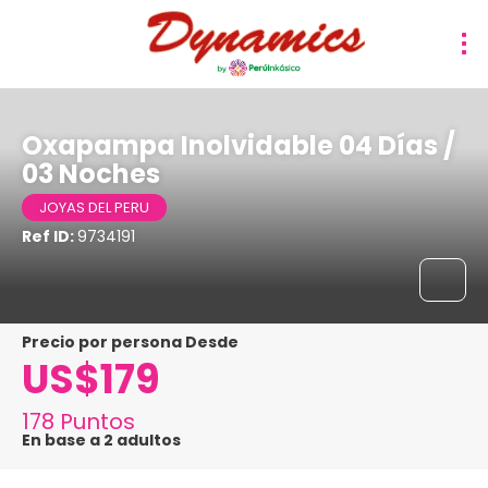
Oxapampa Inolvidable 04 Días /
03 Noches
JOYAS DEL PERU
Ref ID:
9734191
precio por persona Desde
US$179
178 Puntos
En base a 2 adultos