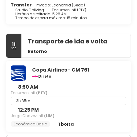
Transfer
- Privado: Economia (Sedã)
Studio Coliving
Tocumen Intl (PTY)
Horário de retirada: 5:28 AM
Tempo de espera máximo: 15 minutos
Transporte de ida e volta
11
set.
Retorno
Copa Airlines - CM 761
Direto
8:50 AM
Tocumen Intl
(PTY)
3h 35m
12:25 PM
Jorge Chavez Intl
(LIM)
1 bolsa
Económica Basic