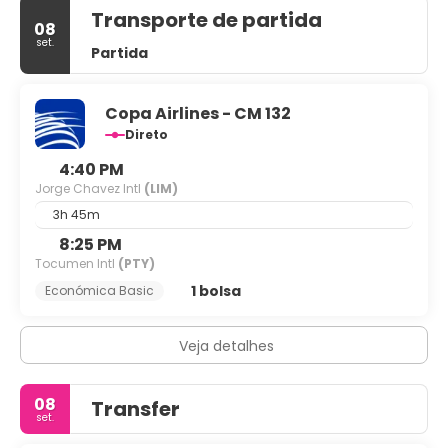
Transporte de partida
08
set.
Partida
Copa Airlines - CM 132
Direto
4:40 PM
Jorge Chavez Intl
(LIM)
3h 45m
8:25 PM
Tocumen Intl
(PTY)
1 bolsa
Económica Basic
Veja detalhes
08
Transfer
set.