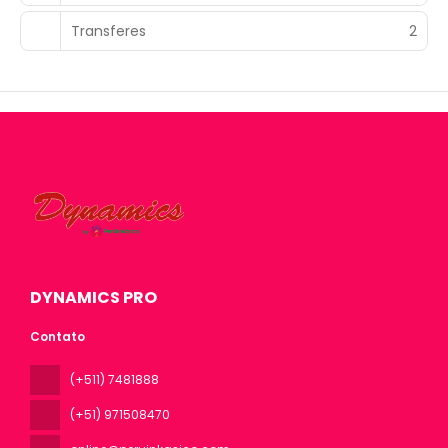
Transferes
2
DYNAMICS PRO
Contato
(+511) 7481888
(+51) 971508470