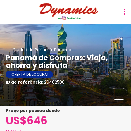
Ciudad de Panamá, Panamá
Panamá de Compras: Viaja,
ahorra y disfruta
¡OFERTA DE LOCURA!
ID de referência:
29462588
preço por pessoa desde
US$646