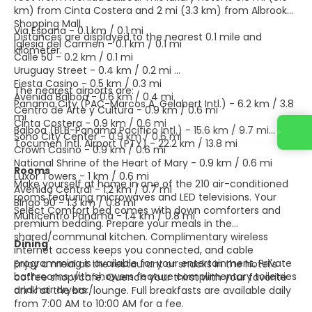
km) from Cinta Costera and 2 mi (3.3 km) from Albrook
Shopping Mall.
Via Espana - 0.1 km / 0.1 mi
Distances are displayed to the nearest 0.1 mile and
Iglesia del Carmen - 0.1 km / 0.1 mi
kilometer.
Calle 50 - 0.2 km / 0.1 mi
Uruguay Street - 0.4 km / 0.2 mi
Fiesta Casino - 0.5 km / 0.3 mi
The nearest airports are:
Avenida Balboa - 0.6 km / 0.4 mi
Panama City (PAC-Marcos A. Gelabert Intl.) - 6.2 km / 3.8
Centro de Arte y Cultura - 0.9 km / 0.6 mi
mi
Cinta Costera - 0.9 km / 0.6 mi
Balboa (BLB-Panama Pacifico Intl.) - 15.6 km / 9.7 mi
Entre em contato conosco
Soho City Center - 0.9 km / 0.6 mi
Tocumen Intl. Airport (PTY) - 22.2 km / 13.8 mi
Crown Casino - 0.9 km / 0.6 mi
National Shrine of the Heart of Mary - 0.9 km / 0.6 mi
Rooms
Luxor Towers - 1 km / 0.6 mi
Make yourself at home in one of the 210 air-conditioned
Avenida Central - 1.2 km / 0.7 mi
rooms featuring microwaves and LED televisions. Your
Bingo 90 - 1.3 km / 0.8 mi
Select Comfort bed comes with down comforters and
Multicentro Panama - 1.4 km / 0.8 mi
premium bedding. Prepare your meals in the
shared/communal kitchen. Complimentary wireless
Dining
internet access keeps you connected, and cable
programming is available for your entertainment. Private
Enjoy a meal at the restaurant or snacks in the hotel's
bathrooms with showers feature complimentary toiletries
coffee shop/cafe. Quench your thirst with your favorite
and hair dryers.
drink at the bar/lounge. Full breakfasts are available daily
from 7:00 AM to 10:00 AM for a fee.