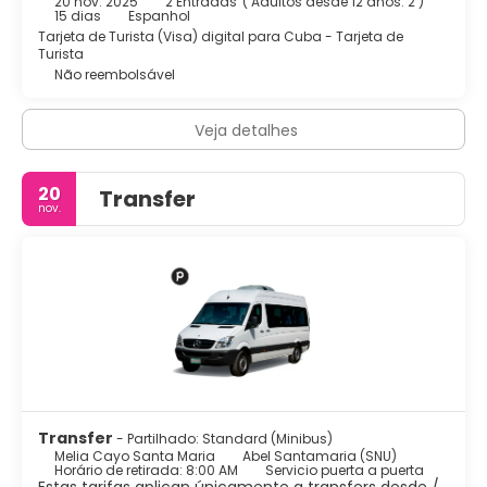
20 nov. 2025
2 Entradas
(
Adultos desde 12 años: 2
)
casa de banho com duche, secador de cabelo, telefone
15 dias
Espanhol
com ligação directa, televisão via satélite, acesso à
Tarjeta de Turista (Visa) digital para Cuba - Tarjeta de
Internet, cama de casal ou kingsize, cozinha, mini-bar,
Turista
cofre e varanda ou terraço. O ar condicionado completa
Não reembolsável
estas ofertas.
Veja detalhes
20
Transfer
nov.
Transfer
- Partilhado: Standard (Minibus)
Melia Cayo Santa Maria
Abel Santamaria (SNU)
Horário de retirada: 8:00 AM
Servicio puerta a puerta