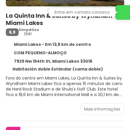
Entre em contato conosco
La Quinta Inn & Suites by Wyndham
Miami Lakes
Simpático
6,9
2581
Miami Lakes - Em 13,6 km do centro
COM PEQUENO-ALMOÇO
7925 Nw 154th St, Miami Lakes 33016
Habitación doble Estándar (cama doble)
Fora do centro em Miami Lakes, La Quinta Inn & Suites by
Wyndham Miami Lakes fica a apenas 15 minutos de carro
de Hard Rock Stadium e de Shula's Golf Club. Este hotel
fica a 18,6 km de Miami International Mall e a 20,1 km de
Dolphin Mall.
Mais informações
Aproveite as instalações recreativas, como uma piscina
externa e uma academia. Este hotel oferece
comodidades como Wi-Fi de cortesia, salão de
banquetes e máquina automática de vendas.