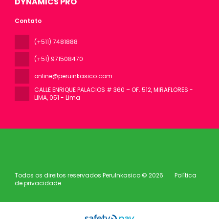
DYNAMICS PRO
Contato
(+511) 7481888
(+51) 971508470
online@peruinkasico.com
CALLE ENRIQUE PALACIOS # 360 – OF. 512, MIRAFLORES -
LIMA
, 051 - Lima
Todos os direitos reservados PeruInkasico © 2026
Política
de privacidade