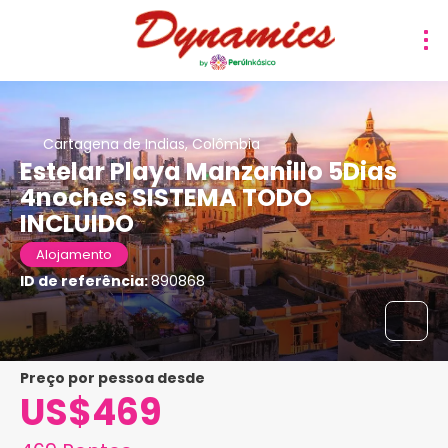
Cartagena de Indias, Colômbia
Estelar Playa Manzanillo 5Dias
4noches SISTEMA TODO
INCLUIDO
Alojamento
ID de referência:
890868
preço por pessoa desde
US$469