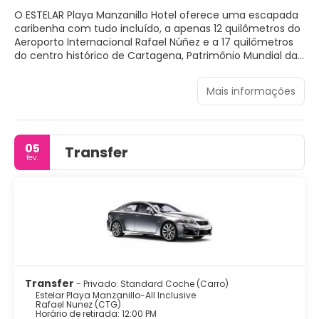
O ESTELAR Playa Manzanillo Hotel oferece uma escapada
caribenha com tudo incluído, a apenas 12 quilômetros do
Aeroporto Internacional Rafael Núñez e a 17 quilômetros
do centro histórico de Cartagena, Patrimônio Mundial da
UNESCO. Situado entre a charmosa vila de pescadores de
Manzanillo del Mar Bay e o exclusivo campo de golfe de 18
Mais informações
buracos Karibana, este hotel à beira-mar possui
paisagismo contemporâneo, jardins exuberantes em 4, 5
hectares e serviço de transporte gratuito para o centro
da cidade oito vezes ao dia.
05
Transfer
fev.
Transfer
- Privado: Standard Coche (Carro)
Estelar Playa Manzanillo-All Inclusive
Rafael Nunez (CTG)
Horário de retirada: 12:00 PM