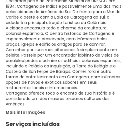
Declarada parte do Patrimônio Mundial da UNESCO em
1984, Cartagena de Indias é possivelmente uma das mais
belas cidades da América do Sul. De frente para o Mar do
Caribe a oeste e com a Baía de Cartagena ao sul, a
cidade é a principal atração turística da Colômbia.
A cidade encapsula todo o charme da arquitetura
colonial espanhola. O centro histórico de Cartagena é
impecavelmente preservado, com inúmeras belas
praças, igrejas e edifícios antigos para se admirar.
Caminhar por suas ruas pitorescas é simplesmente um
deleite. Passeie por um encantador labirinto de vielas de
paralelepípedos e admire os edifícios coloniais espanhóis,
incluindo o Palácio da Inquisição, a Torre do Relógio e o
Castelo de San Felipe de Barajas. Comer fora é outra
forma de entretenimento em Cartagena, com inúmeras
opções de novos e exóticos sabores em seus
restaurantes locais e internacionais.
Cartagena oferece todo o encanto de sua história e é
considerada um dos maiores tesouros culturais das
Américas.
Mais informações
Serviços incluídos