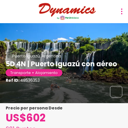
Puerto Iguazú, Argentina
5D 4N | Puerto Iguazú con aéreo
Transporte + Alojamiento
Ref ID:
48536353
precio por persona Desde
US$602