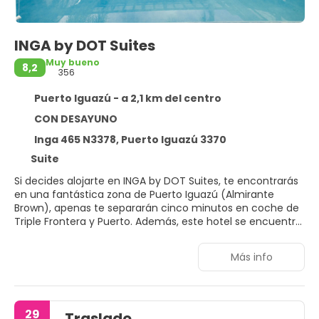
INGA by DOT Suites
Muy bueno
8,2
356
Puerto Iguazú - a 2,1 km del centro
CON DESAYUNO
Inga 465 N3378, Puerto Iguazú 3370
Suite
Si decides alojarte en INGA by DOT Suites, te encontrarás
en una fantástica zona de Puerto Iguazú (Almirante
Brown), apenas te separarán cinco minutos en coche de
Triple Frontera y Puerto. Además, este hotel se encuentra
a 2,3 km de Jardín del Ruiseñor y a 3,2 km de Casino
Iguazú.
Más info
Con una piscina al aire libre y muchas otras instalaciones
recreativas a tu disposición, no te quedará ni un minuto
libre. Tienes también jardín donde sentarte a contemplar
29
Traslado
el paisaje. Encontrarás además conexión a Internet wifi