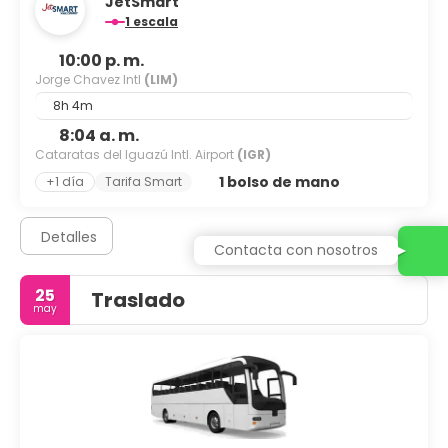
JetSmart
1 escala
10:00 p. m.
Jorge Chavez Intl
(LIM)
8h 4m
8:04 a. m.
Cataratas del Iguazú Intl. Airport
(IGR)
1 bolso de mano
+1 día
Tarifa Smart
Detalles
Contacta con nosotros
25
Traslado
may