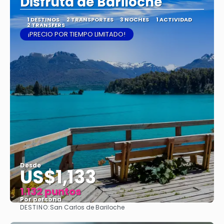
Disfruta de Bariloche
1 DESTINOS
2 TRANSPORTES
3 NOCHES
1 ACTIVIDAD
2 TRANSFERS
¡PRECIO POR TIEMPO LIMITADO!
Desde
US$1,133
1.132 puntos
Por persona
DESTINO:
San Carlos de Bariloche
Ver