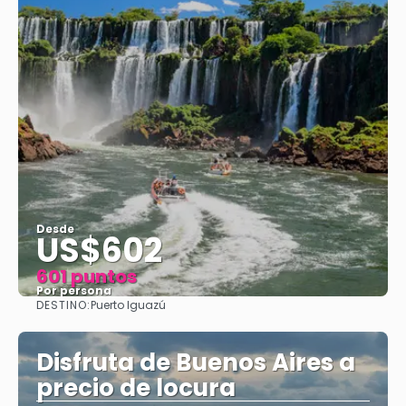
Desde
US$602
601 puntos
Por persona
DESTINO:
Puerto Iguazú
Ver
Disfruta de Buenos Aires a
precio de locura