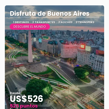
Ver
Disfruta de Buenos Aires
1 DESTINOS
2 TRANSPORTES
2 NOCHES
2 TRANSFERS
DESCUBRE EL MUNDO
Desde
US$526
525 puntos