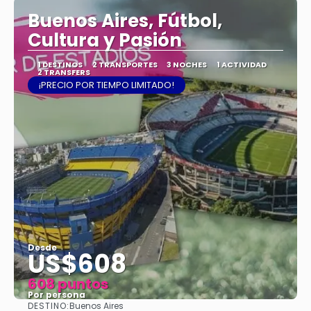
Buenos Aires, Fútbol,
Cultura y Pasión
1 DESTINOS
2 TRANSPORTES
3 NOCHES
1 ACTIVIDAD
2 TRANSFERS
¡PRECIO POR TIEMPO LIMITADO!
Desde
US$608
608 puntos
Por persona
DESTINO:
Buenos Aires