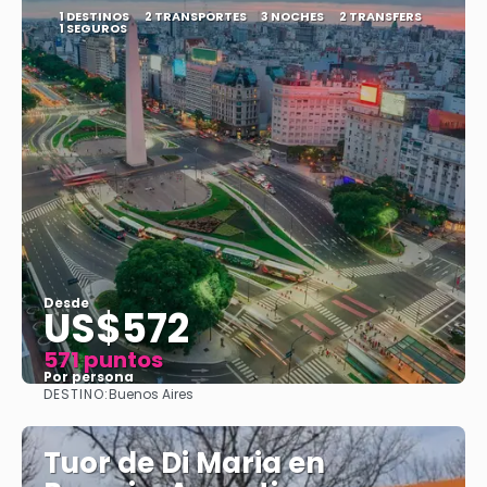
1 DESTINOS
2 TRANSPORTES
3 NOCHES
2 TRANSFERS
1 SEGUROS
Desde
US$572
571 puntos
Por persona
DESTINO:
Buenos Aires
Ver
Tuor de Di Maria en