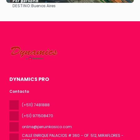
Por persona
DESTINO:
Buenos Aires
Ver
DYNAMICS PRO
Contacto
(+511) 7481888
(+51) 971508470
online@peruinkasico.com
CALLE ENRIQUE PALACIOS # 360 – OF. 512, MIRAFLORES -