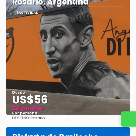
Rosario, Argentina
1 ACTIVIDAD
Desde
US$56
56 puntos
Por persona
DESTINO:
Rosario
Contacta con nosotros
Ver