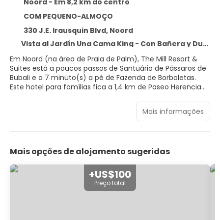
Noord - Em 8,2 km do centro
COM PEQUENO-ALMOÇO
330 J.E. Irausquin Blvd, Noord
Vista al Jardín Una Cama King - Con Bañera y Ducha
Em Noord (na área de Praia de Palm), The Mill Resort &
Suites está a poucos passos de Santuário de Pássaros de
Bubali e a 7 minuto(s) a pé de Fazenda de Borboletas.
Este hotel para famílias fica a 1,4 km de Paseo Herencia
Mall e a 1,7 km de Eagle Beach.
Mais informações
Relaxe no spa de serviço completo, onde você pode
desfrutar de massagens, tratamentos para o corpo e
tratamentos faciais. Você certamente vai curtir as
instalações recreativas, como 3 piscinas externas e um
Mais opções de alojamento sugeridas
centro de bem-estar 24 horas. Este hotel oferece Wi-Fi
de cortesia, serviços de concierge e salão de banquetes.
Com o traslado de cortesia fica fácil dar um passeio na
+US$100
praia.
Preço total
Sinta-se em casa em um de nossos 45 quartos com
móveis exclusivos, com micro-ondas e smart TVs. A
propriedade oferece acesso à internet com e sem fio de