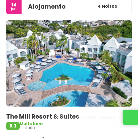
14
Alojamento
4 Noites
jun.
The Mill Resort & Suites
Entre em contato conosco
Muito bom
8,3
3008