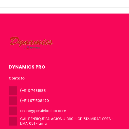
DYNAMICS PRO
Contato
(+511) 7481888
(+51) 971508470
online@peruinkasico.com
CALLE ENRIQUE PALACIOS # 360 – OF. 512, MIRAFLORES -
LIMA
, 051 - Lima