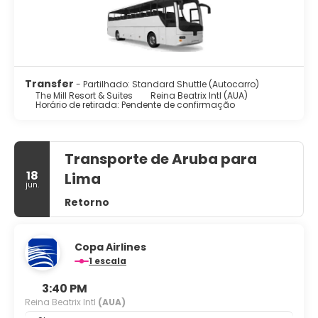
Transfer
- Partilhado: Standard Shuttle (Autocarro)
The Mill Resort & Suites
Reina Beatrix Intl (AUA)
Horário de retirada: Pendente de confirmação
Transporte de Aruba para
18
Lima
jun.
Retorno
Copa Airlines
1 escala
3:40 PM
Reina Beatrix Intl
(AUA)