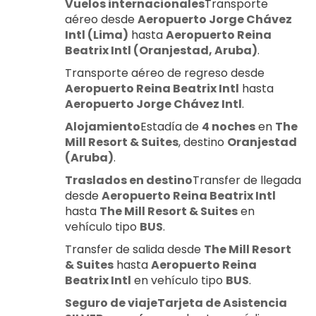
Vuelos internacionales
Transporte 
aéreo desde 
Aeropuerto Jorge Chávez 
Intl (Lima)
 hasta 
Aeropuerto Reina 
Beatrix Intl (Oranjestad, Aruba)
.
Transporte aéreo de regreso desde 
Aeropuerto Reina Beatrix Intl
 hasta 
Aeropuerto Jorge Chávez Intl
.
Alojamiento
Estadía de 
4 noches
 en 
The 
Mill Resort & Suites
, destino 
Oranjestad 
(Aruba)
.
Traslados en destino
Transfer de llegada 
desde 
Aeropuerto Reina Beatrix Intl
hasta 
The Mill Resort & Suites
 en 
vehículo tipo 
BUS
.
Transfer de salida desde 
The Mill Resort 
& Suites
 hasta 
Aeropuerto Reina 
Beatrix Intl
 en vehículo tipo 
BUS
.
Seguro de viajeTarjeta de Asistencia 