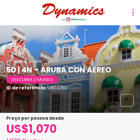
Aruba, Aruba
5D | 4N – ARUBA CON AEREO
DESCUBRA O MUNDO
ID de referência:
51804392
preço por pessoa desde
US$1,070