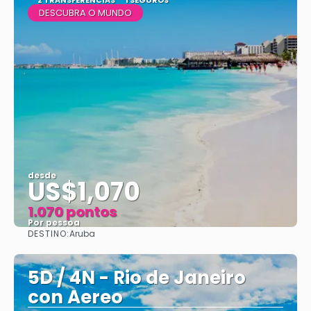
2 TRANSFERÊNCIAS
1 SEGUROS
DESCUBRA O MUNDO
desde
US$1,070
1.070 pontos
Por pessoa
DESTINO:
Aruba
Vejo
5D / 4N - Rio de Janeiro
con Aereo