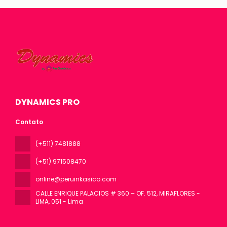
DYNAMICS PRO
Contato
(+511) 7481888
(+51) 971508470
online@peruinkasico.com
CALLE ENRIQUE PALACIOS # 360 – OF. 512, MIRAFLORES -
LIMA
, 051 - Lima