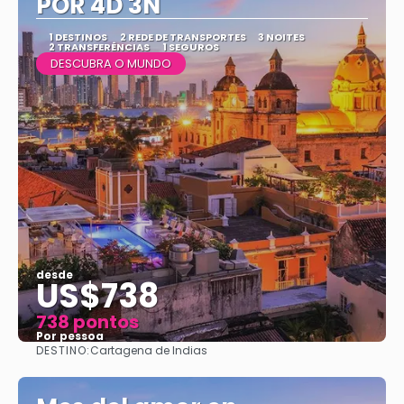
POR 4D 3N
1 DESTINOS
2 REDE DE TRANSPORTES
3 NOITES
2 TRANSFERÊNCIAS
1 SEGUROS
DESCUBRA O MUNDO
desde
US$738
738 pontos
Por pessoa
DESTINO:
Cartagena de Indias
Vejo