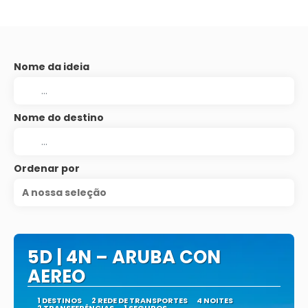
Nome da ideia
Nome do destino
Ordenar por
A nossa seleção
5D | 4N – ARUBA CON
AEREO
1 DESTINOS
2 REDE DE TRANSPORTES
4 NOITES