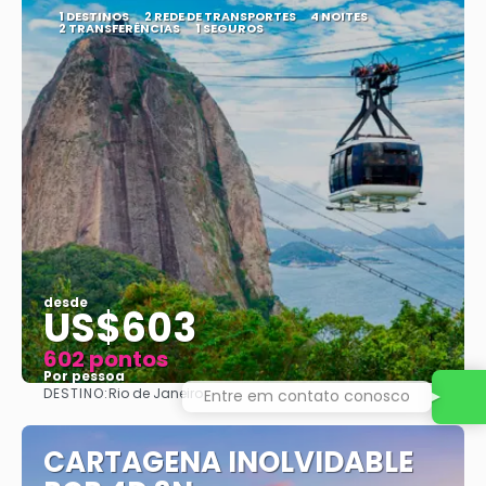
1 DESTINOS
2 REDE DE TRANSPORTES
4 NOITES
2 TRANSFERÊNCIAS
1 SEGUROS
desde
US$603
602 pontos
Por pessoa
DESTINO:
Rio de Janeiro
Entre em contato conosco
Vejo
CARTAGENA INOLVIDABLE