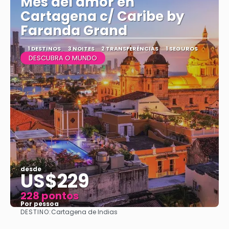
Mes del amor en
Cartagena c/ Caribe by
Faranda Grand
1 DESTINOS
3 NOITES
2 TRANSFERÊNCIAS
1 SEGUROS
DESCUBRA O MUNDO
desde
US$229
228 pontos
Por pessoa
DESTINO:
Cartagena de Indias
Vejo