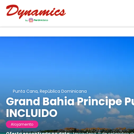
Punta Cana, República Dominicana
Grand Bahia Principe 
INCLUIDO
Alojamento
Oferta encontrada na data::
terça-feira, 11 de setembro 