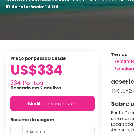
ID de referência:
243101
Temas
preço por pessoa desde
Românti
US$334
Feriados 
descri
334 Pontos
Baseado em 2 adultos
Sobre o
Modificar seu pacote
Punta Cana
uma costa
Resumo da viagem
Localizada
Ao norte, 
2 Adultos