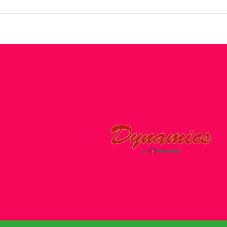
a no saguão e serviço de lavanderia e lavagem a seco.
ncia e sala de reunião. Estacionamento grátis sem