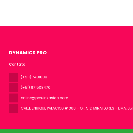
As comodid
Propriedad
manobrista 
DYNAMICS PRO
Contato
(+511) 7481888
(+51) 971508470
online@peruinkasico.com
CALLE ENRIQUE PALACIOS # 360 – OF. 512, MIRAFLORES - LIMA
, 05