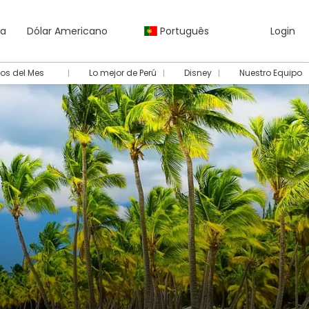
da
Dólar Americano
Português
Login
os del Mes
Lo mejor de Perú
Disney
Nuestro Equipo