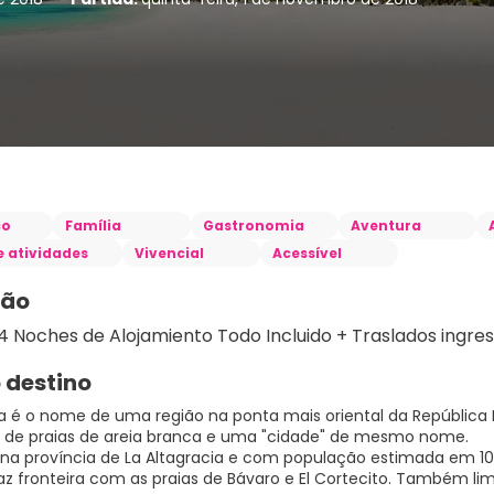
co
Família
Gastronomia
Aventura
e atividades
Vivencial
Acessível
ção
 destino
 é o nome de uma região na ponta mais oriental da República 
 de praias de areia branca e uma "cidade" de mesmo nome.
 na província de La Altagracia e com população estimada em 100
faz fronteira com as praias de Bávaro e El Cortecito. Também 