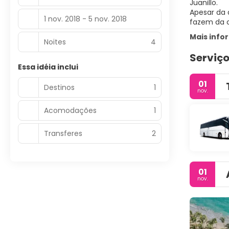
Juanillo.
Apesar da 
1 nov. 2018 - 5 nov. 2018
fazem da c
Mais inf
Noites
4
Serviço
Essa idéia inclui
01
Destinos
1
nov.
Acomodações
1
Transferes
2
01
nov.