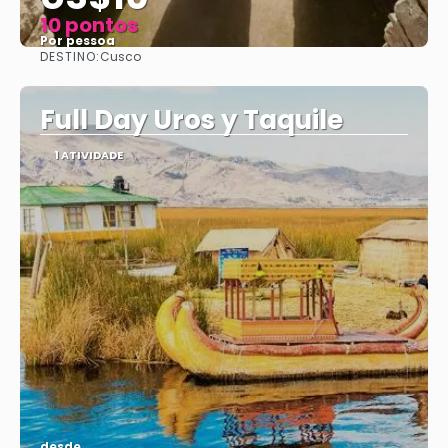
10 pontos
Por pessoa
DESTINO:
Cusco
Vejo
Full Day Uros y Taquile
1 ATIVIDADE
desde