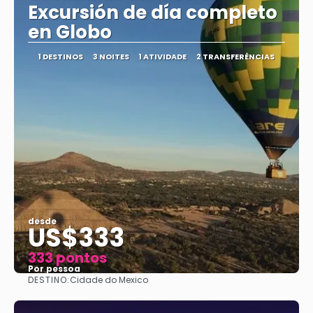
Excursión de día completo
en Globo
1 DESTINOS
3 NOITES
1 ATIVIDADE
2 TRANSFERÊNCIAS
desde
US$333
333 pontos
Por pessoa
DESTINO:
Cidade do Mexico
Vejo