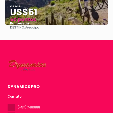
desde
US$51
50 pontos
Por pessoa
DESTINO:
Arequipa
Vejo
DYNAMICS PRO
Contato
(+511) 7481888