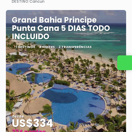
DESTINO:
Cancun
Vejo
Grand Bahia Principe
Punta Cana 5 DIAS TODO
INCLUIDO
1 DESTINOS
4 NOITES
2 TRANSFERÊNCIAS
Entre em contato conosco
desde
US$334
334 pontos