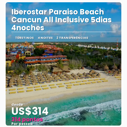
Iberostar Paraiso Beach
Cancun All Inclusive 5dias
4noches
1 DESTINOS
4 NOITES
2 TRANSFERÊNCIAS
desde
US$314
314 pontos
Por pessoa