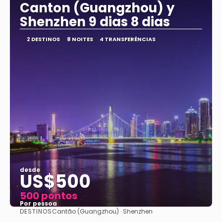
Canton (Guangzhou) y
Shenzhen 9 dias 8 dias
2 DESTINOS
8 NOITES
4 TRANSFERÊNCIAS
desde
US$500
500 pontos
Por pessoa
DESTINOS
Cantão (Guangzhou) · Shenzhen
Vejo