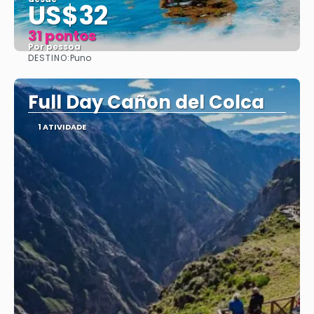
US$32
31 pontos
Por pessoa
DESTINO:
Puno
Vejo
Full Day Cañon del Colca
1 ATIVIDADE