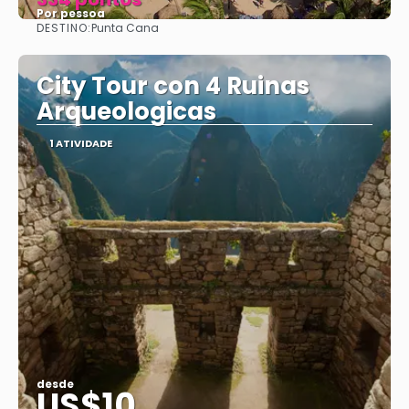
Por pessoa
DESTINO:
Punta Cana
Vejo
City Tour con 4 Ruinas
Arqueologicas
1 ATIVIDADE
desde
US$10