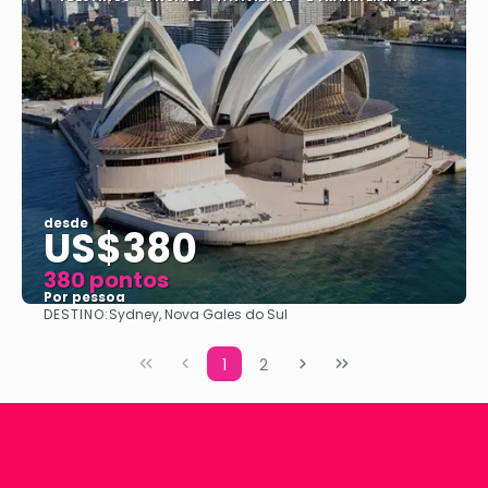
desde
US$380
380 pontos
Por pessoa
DESTINO:
Sydney, Nova Gales do Sul
Vejo
1
2