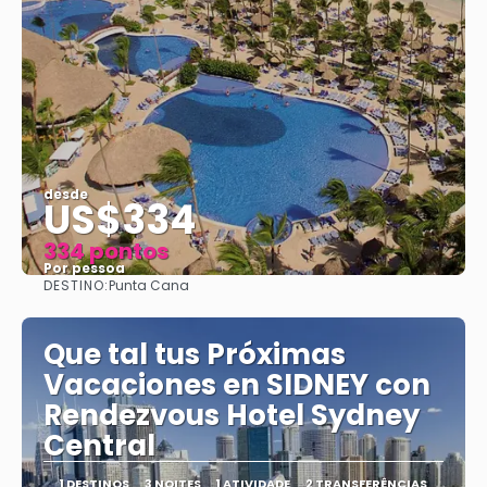
desde
US$334
334 pontos
Por pessoa
DESTINO:
Punta Cana
Vejo
Que tal tus Próximas
Vacaciones en SIDNEY con
Rendezvous Hotel Sydney
Central
1 DESTINOS
3 NOITES
1 ATIVIDADE
2 TRANSFERÊNCIAS