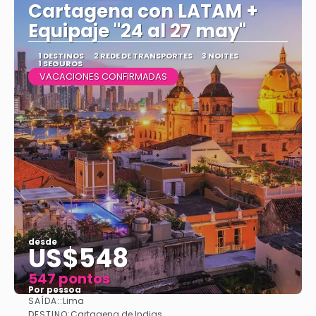
Cartagena con LATAM +
Equipaje "24 al 27 may"
1 DESTINOS
2 REDE DE TRANSPORTES
3 NOITES
1 SEGUROS
VACACIONES CONFIRMADAS
desde
US$548
547 pontos
Por pessoa
SAÍDA::
Lima
Vejo
DESTINO:
Cartagena de Indias