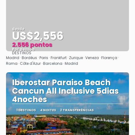
desde
US$2,556
2.556 pontos
Por pessoa
DESTINOS
Vejo
Madrid · Bordéus · Paris · Frankfurt · Zurique · Veneza · Florença ·
Roma · Côte d'Azur · Barcelona · Madrid
Iberostar Paraiso Beach
Cancun All Inclusive 5dias
4noches
1 DESTINOS
4 NOITES
2 TRANSFERÊNCIAS