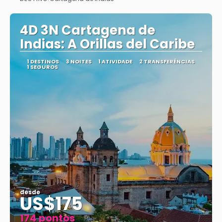
4D 3N Cartagena de
Indias: A Orillas del Caribe
1 DESTINOS
3 NOITES
1 ATIVIDADE
2 TRANSFERÊNCIAS
1 SEGUROS
desde
US$175
174 pontos