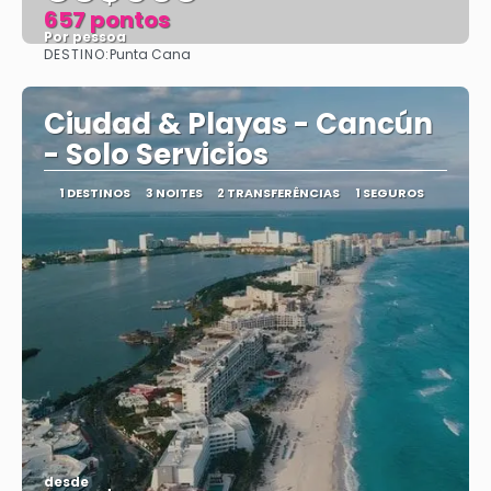
657 pontos
Por pessoa
DESTINO:
Punta Cana
Vejo
Ciudad & Playas - Cancún
- Solo Servicios
1 DESTINOS
3 NOITES
2 TRANSFERÊNCIAS
1 SEGUROS
desde