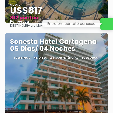
desde
US$817
817 pontos
Por pessoa
Entre em contato conosco
DESTINO:
Riviera Maya
Vejo
Sonesta Hotel Cartagena
05 Días/ 04 Noches
1 DESTINOS
4 NOITES
2 TRANSFERÊNCIAS
1 SEGUROS