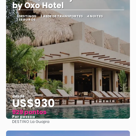
by Oxo Hotel
1 DESTINOS
2 REDE DE TRANSPORTES
4 NOITES
1 SEGUROS
desde
US$930
929 pontos
Por pessoa
DESTINO:
La Guajira
Vejo