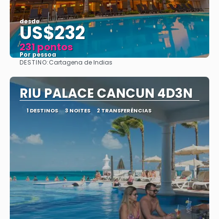
desde
US$232
231 pontos
Por pessoa
DESTINO:
Cartagena de Indias
Vejo
RIU PALACE CANCUN 4D3N
1 DESTINOS
3 NOITES
2 TRANSFERÊNCIAS