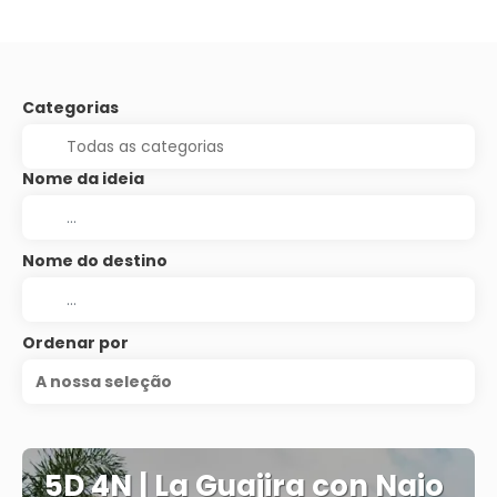
Categorias
Nome da ideia
Nome do destino
Ordenar por
A nossa seleção
5D 4N | La Guajira con Naio