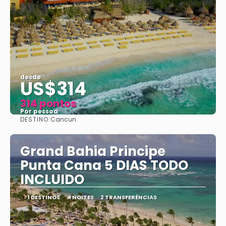
desde
US$314
314 pontos
Por pessoa
DESTINO:
Cancun
Vejo
Grand Bahia Principe
Punta Cana 5 DIAS TODO
INCLUIDO
1 DESTINOS
4 NOITES
2 TRANSFERÊNCIAS