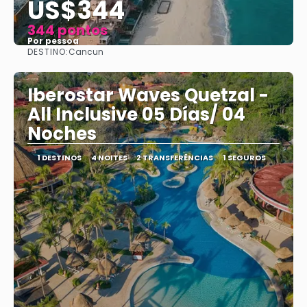
US$344
344 pontos
Por pessoa
DESTINO:
Cancun
Vejo
Iberostar Waves Quetzal -
All Inclusive 05 Días/ 04
Noches
1 DESTINOS
4 NOITES
2 TRANSFERÊNCIAS
1 SEGUROS