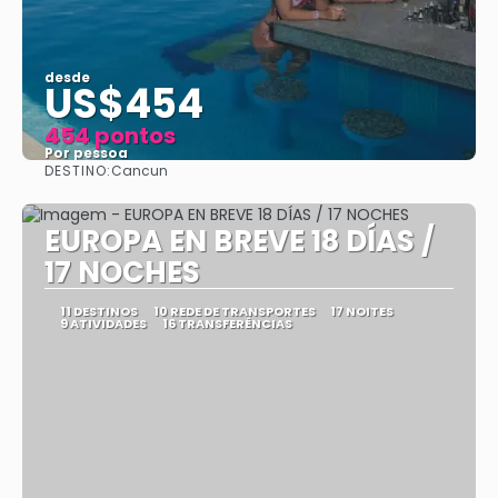
desde
US$454
454 pontos
Por pessoa
DESTINO:
Cancun
Vejo
EUROPA EN BREVE 18 DÍAS /
17 NOCHES
11 DESTINOS
10 REDE DE TRANSPORTES
17 NOITES
9 ATIVIDADES
16 TRANSFERÊNCIAS