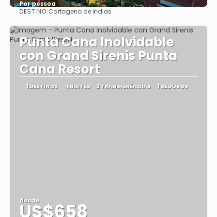
Por pessoa
DESTINO:
Cartagena de Indias
Vejo
Punta Cana Inolvidable
con Grand Sirenis Punta
Cana Resort
1 DESTINOS
4 NOITES
2 TRANSFERÊNCIAS
1 SEGUROS
desde
US$658