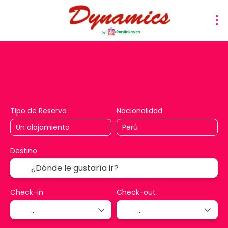
Hoteles
Actividades
Traslados
Paquetes & Cir
Tipo de Reserva
Nacionalidad
Destino
Check-in
Check-out