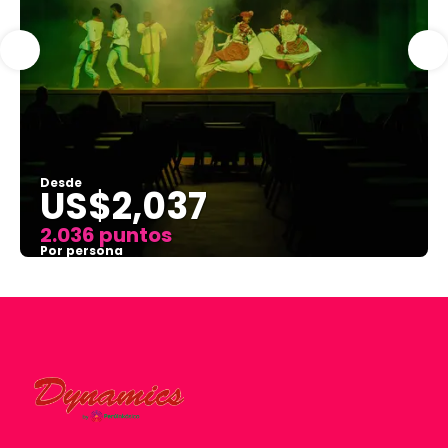
Desde
US$2,037
2.036 puntos
Por persona
Ver