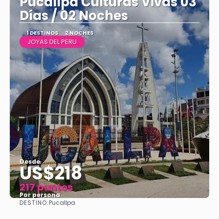
Pucallpa Culturas Vivas 03
Días / 02 Noches
1 DESTINOS
2 NOCHES
JOYAS DEL PERU
Desde
US$218
217 puntos
Por persona
DESTINO:
Pucallpa
Ver