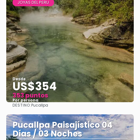
JOYAS DEL PERU
Desde
US$354
353 puntos
Por persona
DESTINO:
Pucallpa
Ver
Pucallpa Paisajístico 04
Días / 03 Noches