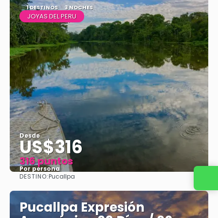
1 DESTINOS
3 NOCHES
JOYAS DEL PERU
Desde
US$316
316 puntos
Por persona
DESTINO:
Pucallpa
Contacta con nosotros
Ver
Pucallpa Expresión