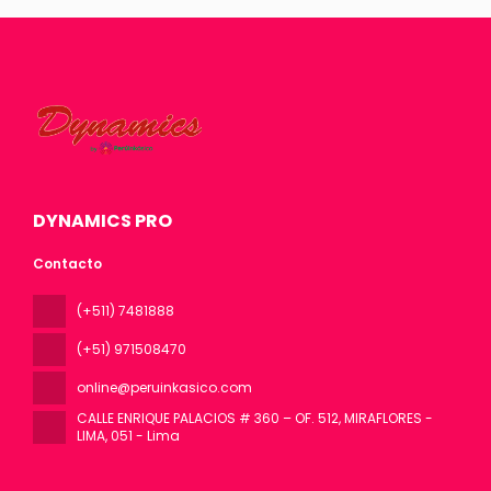
DYNAMICS PRO
Contacto
(+511) 7481888
(+51) 971508470
online@peruinkasico.com
CALLE ENRIQUE PALACIOS # 360 – OF. 512, MIRAFLORES -
LIMA
, 051 - Lima