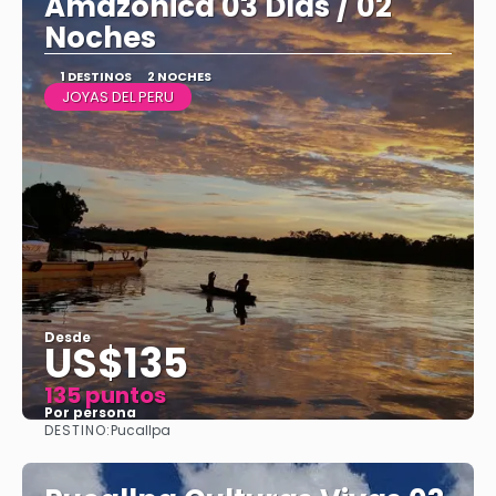
Amazónica 03 Días / 02
Noches
1 DESTINOS
2 NOCHES
JOYAS DEL PERU
Desde
US$135
135 puntos
Por persona
DESTINO:
Pucallpa
Ver