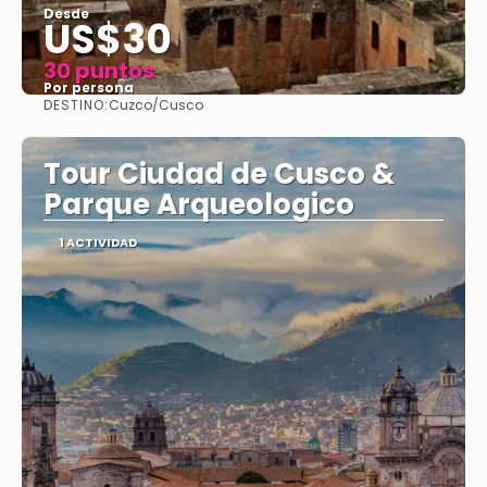
Desde
US$30
30 puntos
Por persona
DESTINO:
Cuzco/Cusco
Ver
Tour Ciudad de Cusco &
Parque Arqueologico
1 ACTIVIDAD