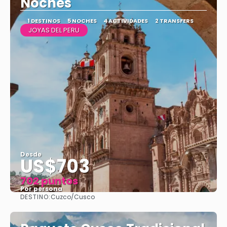
Noches
1 DESTINOS
5 NOCHES
4 ACTIVIDADES
2 TRANSFERS
JOYAS DEL PERU
Desde
US$703
702 puntos
Por persona
DESTINO:
Cuzco/Cusco
Ver