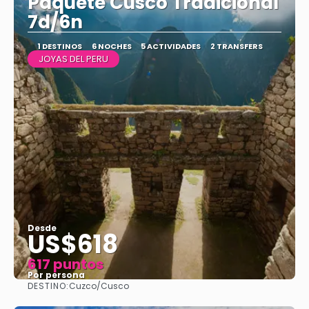
Paquete Cusco Tradicional
7d/6n
1 DESTINOS
6 NOCHES
5 ACTIVIDADES
2 TRANSFERS
JOYAS DEL PERU
Desde
US$618
617 puntos
Por persona
DESTINO:
Cuzco/Cusco
Ver