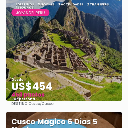
1 DESTINOS
3 NOCHES
3 ACTIVIDADES
2 TRANSFERS
1 SEGUROS
JOYAS DEL PERU
Desde
US$454
453 puntos
Por persona
DESTINO:
Cuzco/Cusco
Ver
Cusco Mágico 6 Días 5