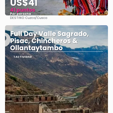
US$41
41 puntos
Por persona
DESTINO:
Cuzco/Cusco
Ver
Full Day Valle Sagrado,
Pisac, Chincheros &
Ollantaytambo
1 ACTIVIDAD