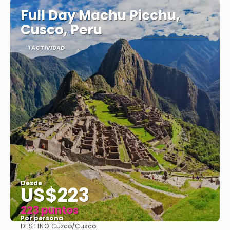
Full Day Machu Picchu,
Cusco, Peru
1 ACTIVIDAD
Desde
US$223
223 puntos
Por persona
DESTINO:
Cuzco/Cusco