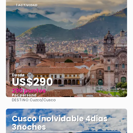
1 ACTIVIDAD
Desde
US$290
290 puntos
Por persona
DESTINO:
Cuzco/Cusco
Ver
Cusco Inolvidable 4dias
3noches