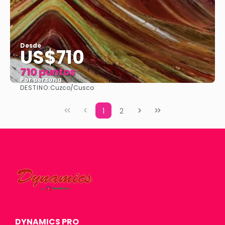
Desde
US$710
710 puntos
Por persona
DESTINO:
Cuzco/Cusco
Ver
1
2
DYNAMICS PRO