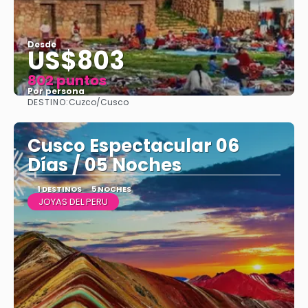
Desde
US$803
802 puntos
Por persona
DESTINO:
Cuzco/Cusco
Ver
Cusco Espectacular 06
Días / 05 Noches
1 DESTINOS
5 NOCHES
JOYAS DEL PERU