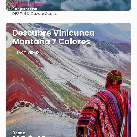
41 puntos
Por persona
DESTINO:
Cuzco/Cusco
Ver
Descubre Vinicunca
Montaña 7 Colores
1 ACTIVIDAD
Desde