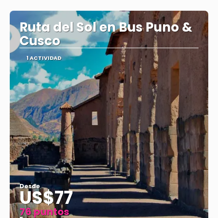
Ver
Ruta del Sol en Bus Puno &
Cusco
1 ACTIVIDAD
Desde
US$77
76 puntos