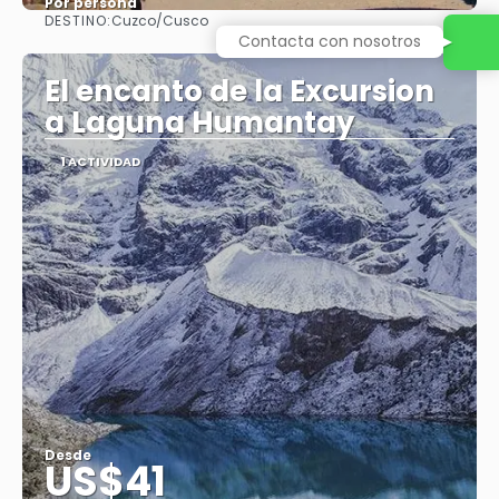
Por persona
DESTINO:
Cuzco/Cusco
Ver
Contacta con nosotros
El encanto de la Excursion
a Laguna Humantay
1 ACTIVIDAD
Desde
US$41