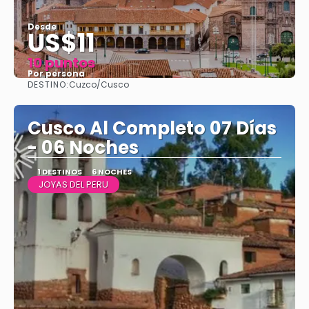
Desde
US$11
10 puntos
Por persona
DESTINO:
Cuzco/Cusco
Ver
Cusco Al Completo 07 Días
- 06 Noches
1 DESTINOS
6 NOCHES
JOYAS DEL PERU