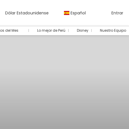
Dólar Estadounidense
Español
Entrar
os del Mes
Lo mejor de Perú
Disney
Nuestro Equipo