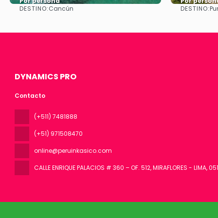
Por persona
Por person
DESTINO:
DESTINO:
Cancún
Pu
Ver
DYNAMICS PRO
Contacto
(+511) 7481888
(+51) 971508470
online@peruinkasico.com
CALLE ENRIQUE PALACIOS # 360 – OF. 512, MIRAFLORES - LIMA
, 05