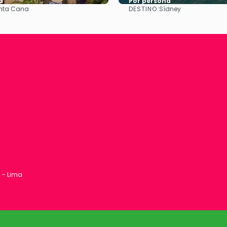
a
Por persona
DESTINO:
nta Cana
Sídney
Ver
Ver
1 - Lima