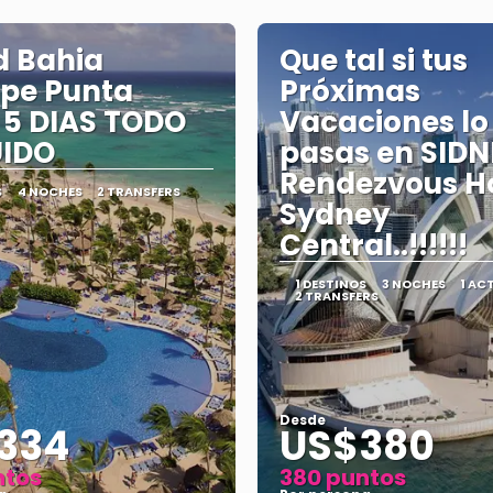
d Bahia
Que tal si tus
ipe Punta
Próximas
5 DIAS TODO
Vacaciones lo
UIDO
pasas en SIDN
Rendezvous H
S
4 NOCHES
2 TRANSFERS
Sydney
Central..!!!!!!
1 DESTINOS
3 NOCHES
1 AC
2 TRANSFERS
Desde
334
US$380
ntos
380 puntos