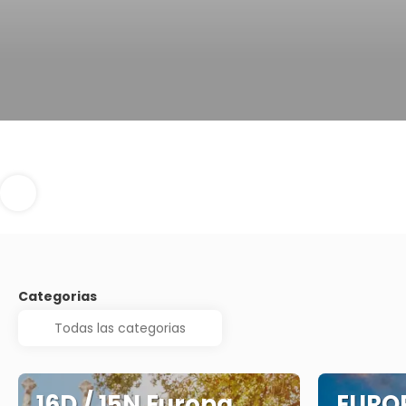
Categorias
16D / 15N Europa
EUROP