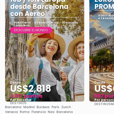
desde Barcelona
PROM
con Aereo
4 DESTINO
4 TRANSFE
9 DESTINOS
4 TRANSPORTES
15 NOCHES
1 SEGUROS
DESCUBRE EL MUNDO
Desde
Desde
US$2,818
US$
2.817 puntos
697 pu
Por persona
Por person
DESTINOS
DESTINOS
Ma
Ver
Barcelona · Madrid · Burdeos · París · Zurich ·
Venecia · Roma · Florencia · Niza · Barcelona