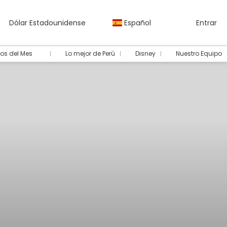
Dólar Estadounidense
Español
Entrar
os del Mes
Lo mejor de Perú
Disney
Nuestro Equipo