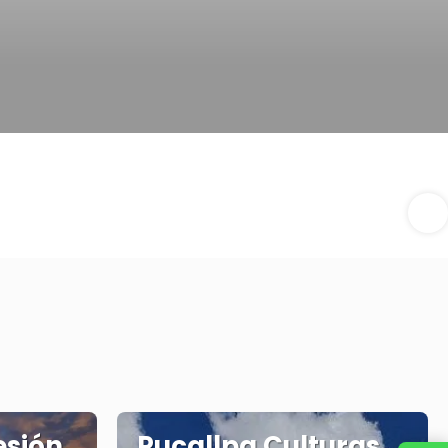
esión
Pucallpa Culturas