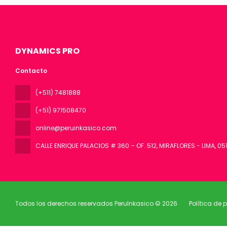
DYNAMICS PRO
Contacto
(+511) 7481888
(+51) 971508470
online@peruinkasico.com
CALLE ENRIQUE PALACIOS # 360 – OF. 512, MIRAFLORES - LIMA
, 05
Todos los derechos reservados PeruInkasico © 2026
Política de 