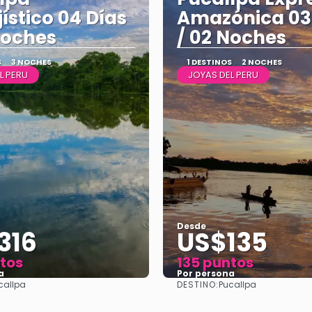
jístico 04 Días
Amazónica 03
Noches
/ 02 Noches
S
3 NOCHES
1 DESTINOS
2 NOCHES
L PERU
JOYAS DEL PERU
Desde
316
US$135
tos
135 puntos
a
Por persona
DESTINO:
callpa
Pucallpa
Ver
Ver