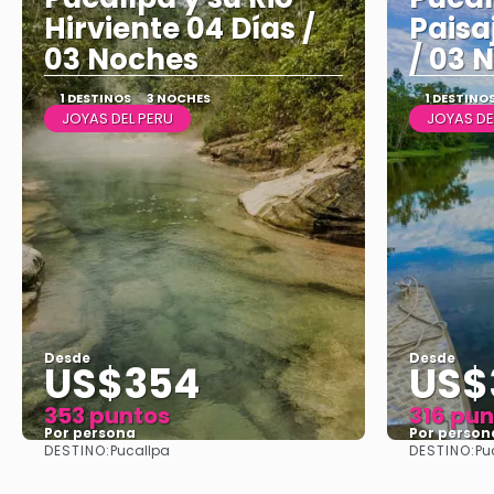
Hirviente 04 Días /
Paisa
03 Noches
/ 03 
1 DESTINOS
3 NOCHES
1 DESTINO
JOYAS DEL PERU
JOYAS DE
Desde
Desde
US$354
US$
353 puntos
316 pun
Por persona
Por person
DESTINO:
DESTINO:
Pucallpa
Pu
Ver