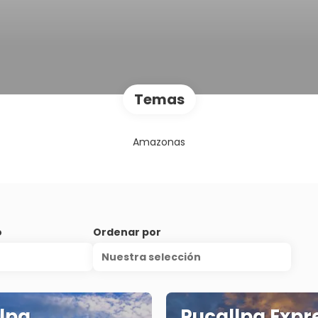
Temas
Amazonas
o
Ordenar por
Nuestra selección
lpa
Pucallpa Expr