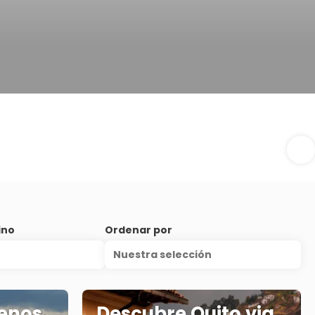
ino
Ordenar por
Nuestra selección
uenos
Descubre Quito via