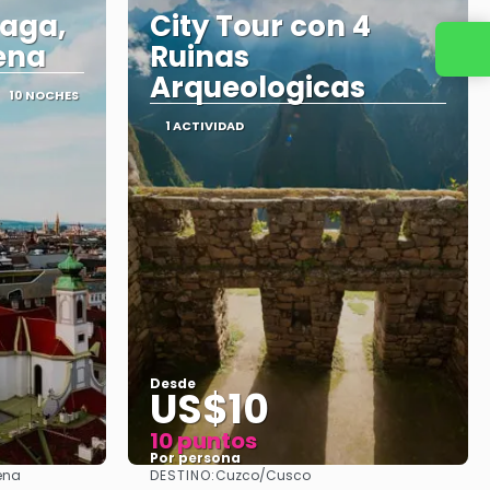
raga,
City Tour con 4
ena
Ruinas
Contacta con nosotros
Arqueologicas
10 NOCHES
1 ACTIVIDAD
Desde
US$10
10 puntos
Por persona
DESTINO:
iena
Cuzco/Cusco
Ver