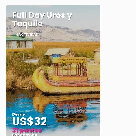
Full Day Uros y
Taquile
1 ACTIVIDAD
Desde
US$32
31 puntos
Por persona