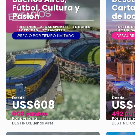
Fútbol, Cultura y
Carta
Pasión
de loc
1 DESTINOS
2 TRANSPORTES
3 NOCHES
1 DESTINO
1 ACTIVIDAD
2 TRANSFERS
1 ACTIVID
¡PRECIO POR TIEMPO LIMITADO!
DESCUBR
Desde
Desde
US$608
US$
608 puntos
492 pu
Por persona
Por person
DESTINO:
DESTINO:
Buenos Aires
Ca
Ver