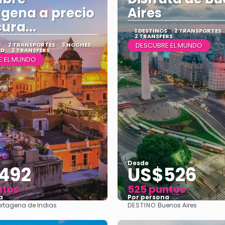
gena a precio
Aires
ura...
1 DESTINOS
2 TRANSPORTES
2 TRANSFERS
S
2 TRANSPORTES
3 NOCHES
DESCUBRE EL MUNDO
AD
2 TRANSFERS
E EL MUNDO
Desde
492
US$526
ntos
525 puntos
a
Por persona
DESTINO:
rtagena de Indias
Buenos Aires
Ver
Ver