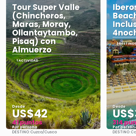
Tour Super Valle
Ibero
(Chincheros,
Beach
Maras, Moray,
Inclu
Ollantaytambo,
4noc
Pisaq) con
1 DESTINO
Almuerzo
1 ACTIVIDAD
Desde
Desde
US$42
US$
41 puntos
314 pu
Por persona
Por person
DESTINO:
DESTINO:
Cuzco/Cusco
Ca
Ver