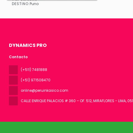
DESTINO:
Puno
Ver
DYNAMICS PRO
Contacto
(+511) 7481888
(+51) 971508470
online@peruinkasico.com
CALLE ENRIQUE PALACIOS # 360 – OF. 512, MIRAFLORES - LIMA
, 05