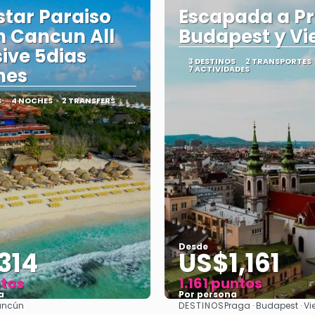
star Paraiso
Escapada a P
 Cancun All
Budapest y Vi
sive 5dias
3 DESTINOS
2 TRANSPORTES
hes
7 ACTIVIDADES
S
4 NOCHES
2 TRANSFERS
Desde
314
US$1,161
ntos
1.161 puntos
a
Por persona
DESTINOS
ncún
Praga · Budapest · V
Ver
Ver