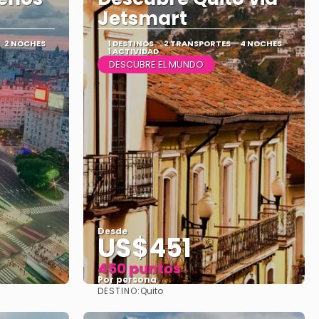
Jetsmart
2 NOCHES
1 DESTINOS
2 TRANSPORTES
4 NOCHES
1 ACTIVIDAD
DESCUBRE EL MUNDO
Desde
US$451
450 puntos
Por persona
DESTINO:
Quito
Ver