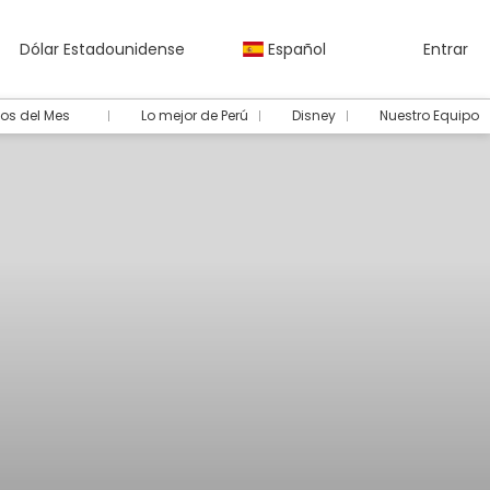
Dólar Estadounidense
Español
Entrar
os del Mes
Lo mejor de Perú
Disney
Nuestro Equipo