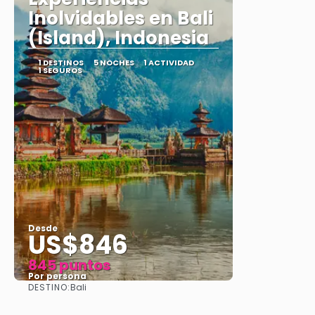
Inolvidables en Bali
(Island), Indonesia
1 DESTINOS
5 NOCHES
1 ACTIVIDAD
1 SEGUROS
Desde
US$846
845 puntos
Por persona
DESTINO:
Bali
Ver