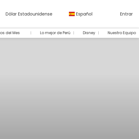
Dólar Estadounidense
Español
Entrar
os del Mes
Lo mejor de Perú
Disney
Nuestro Equipo