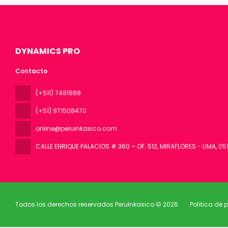
DYNAMICS PRO
Contacto
(+511) 7481888
(+51) 971508470
online@peruinkasico.com
CALLE ENRIQUE PALACIOS # 360 – OF. 512, MIRAFLORES - LIMA
, 05
Todos los derechos reservados PeruInkasico © 2026
Política de 