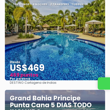
1 DESTINOS
4 NOCHES
2 TRANSFERS
1 SEGUROS
Desde
US$469
469 puntos
Por persona
DESTINO:
Cartagena de Indias
Ver
Grand Bahia Principe
Punta Cana 5 DIAS TODO