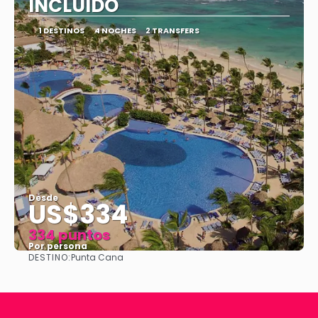
INCLUIDO
1 DESTINOS
4 NOCHES
2 TRANSFERS
Desde
US$334
334 puntos
Por persona
DESTINO:
Punta Cana
Ver