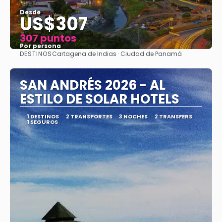
Desde
US$307
307 puntos
Por persona
DESTINOS
Cartagena de Indias · Ciudad de Panamá
Ver
SAN ANDRÉS 2026 - AL
ESTILO DE SOLAR HOTELS
1 DESTINOS
2 TRANSPORTES
3 NOCHES
2 TRANSFERS
1 SEGUROS