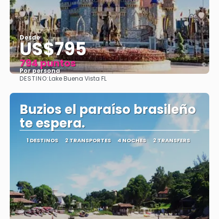
Desde
US$795
794 puntos
Por persona
DESTINO:
Lake Buena Vista FL
Ver
Buzios el paraíso brasileño
te espera.
1 DESTINOS
2 TRANSPORTES
4 NOCHES
2 TRANSFERS