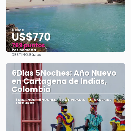
Desde
US$770
769 puntos
Por persona
DESTINO:
Búzios
Ver
6Dias 5Noches: Año Nuevo
en Cartagena de Indias,
Colombia
1 DESTINOS
5 NOCHES
3 ACTIVIDADES
2 TRANSFERS
1 SEGUROS