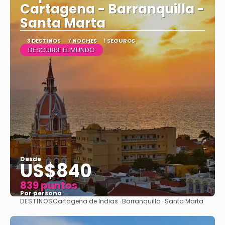
Cartagena - Barranquilla -
Santa Marta
3 DESTINOS
7 NOCHES
1 SEGUROS
DESCUBRE EL MUNDO
Desde
US$840
839 puntos
Por persona
DESTINOS
Cartagena de Indias · Barranquilla · Santa Marta
Ver