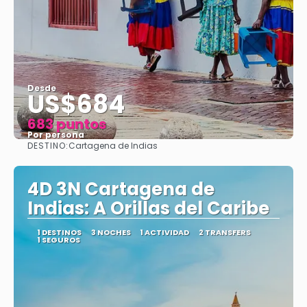
Desde
US$684
683 puntos
Por persona
DESTINO:
Cartagena de Indias
Ver
4D 3N Cartagena de
Indias: A Orillas del Caribe
1 DESTINOS
3 NOCHES
1 ACTIVIDAD
2 TRANSFERS
1 SEGUROS