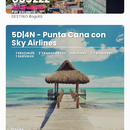
221 puntos
Por persona
DESTINO:
Bogotá
Ver
5D|4N - Punta Cana con
Sky Airlines
1 DESTINOS
2 TRANSPORTES
4 NOCHES
2 TRANSFERS
1 SEGUROS
Desde