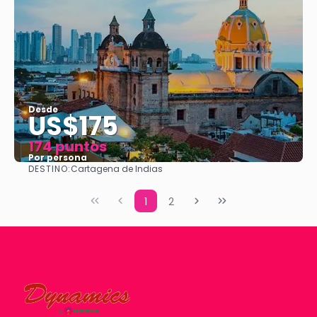
Desde
US$175
174 puntos
Por persona
DESTINO:
Cartagena de Indias
Ver
1
2