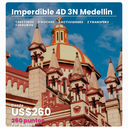
Imperdible 4D 3N Medellin
1 DESTINOS
3 NOCHES
2 ACTIVIDADES
2 TRANSFERS
1 SEGUROS
Desde
US$260
260 puntos
Por persona