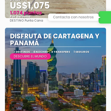
US$1,075
1.074 puntos
Por persona
Contacta con nosotros
DESTINO:
Punta Cana
Ver
DISFRUTA DE CARTAGENA Y
PANAMÁ
2 DESTINOS
6 NOCHES
4 TRANSFERS
1 SEGUROS
DESCUBRE EL MUNDO