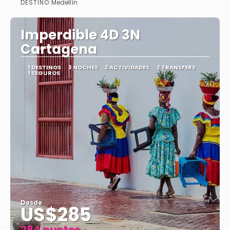
DESTINO:
Medellín
Ver
Imperdible 4D 3N
Cartagena
1 DESTINOS
3 NOCHES
2 ACTIVIDADES
2 TRANSFERS
1 SEGUROS
Desde
US$285
284 puntos