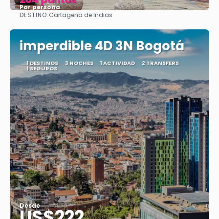
Por persona
DESTINO:
Cartagena de Indias
Ver
imperdible 4D 3N Bogotá
1 DESTINOS
3 NOCHES
1 ACTIVIDAD
2 TRANSFERS
1 SEGUROS
Desde
US$222