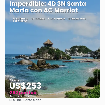
Imperdible: 4D 3N Santa
Marta con AC Marriot
1 DESTINOS
3 NOCHES
1 ACTIVIDAD
2 TRANSFERS
1 SEGUROS
Desde
US$253
252 puntos
Por persona
DESTINO:
Santa Marta
Ver