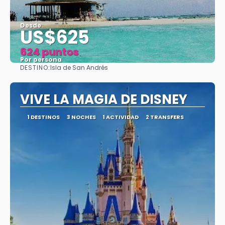
Desde
US$625
624 puntos
Por persona
DESTINO:
Isla de San Andrés
Ver
VIVE LA MAGIA DE DISNEY
1 DESTINOS
3 NOCHES
1 ACTIVIDAD
2 TRANSFERS