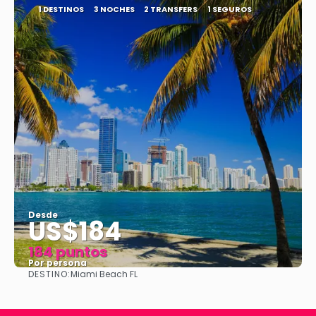
1 DESTINOS
3 NOCHES
2 TRANSFERS
1 SEGUROS
Desde
US$184
184 puntos
Por persona
DESTINO:
Miami Beach FL
Ver