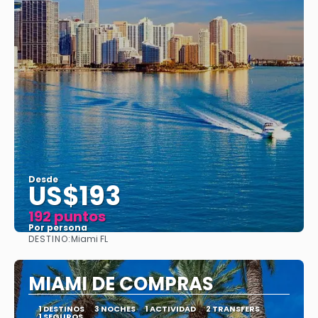
Desde
US$193
192 puntos
Por persona
DESTINO:
Miami FL
Ver
MIAMI DE COMPRAS
1 DESTINOS
3 NOCHES
1 ACTIVIDAD
2 TRANSFERS
1 SEGUROS