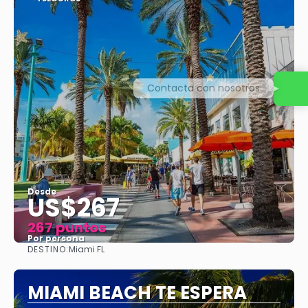
Contacta con nosotros
Desde
US$267
267 puntos
Por persona
DESTINO:
Miami FL
Ver
MIAMI BEACH TE ESPERA