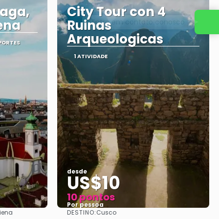
raga,
City Tour con 4
ena
Ruinas
Entre em contato conosco
Arqueologicas
SPORTES
1 ATIVIDADE
desde
US$10
10 pontos
Por pessoa
DESTINO:
Viena
Cusco
Vejo