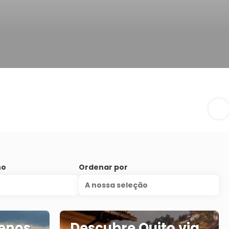
no
Ordenar por
A nossa seleção
uenos
Descubre Quito via