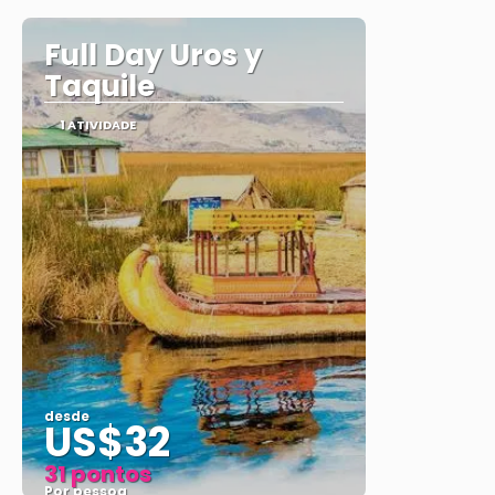
Full Day Uros y
Taquile
1 ATIVIDADE
desde
US$32
31 pontos
Por pessoa