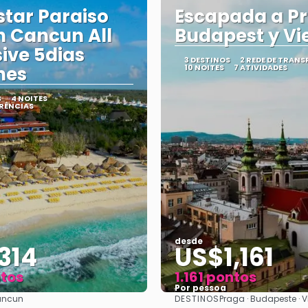
star Paraiso
Escapada a P
 Cancun All
Budapest y Vi
sive 5dias
3 DESTINOS
2 REDE DE TRAN
hes
10 NOITES
7 ATIVIDADES
S
4 NOITES
RÊNCIAS
desde
314
US$1,161
ntos
1.161 pontos
Por pessoa
DESTINOS
ncun
Praga · Budapeste · 
Vejo
Vejo