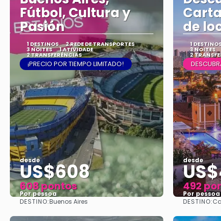
Fútbol, Cultura y
Carta
Pasión
de loc
1 DESTINOS
2 REDE DE TRANSPORTES
1 DESTINO
3 NOITES
1 ATIVIDADE
3 NOITES
2 TRANSFERÊNCIAS
2 TRANSFE
¡PRECIO POR TIEMPO LIMITADO!
DESCUBR
desde
desde
US$608
US$
608 pontos
492 po
Por pessoa
Por pessoa
DESTINO:
DESTINO:
Buenos Aires
Ca
Vejo