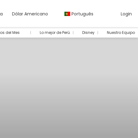
da
Dólar Americano
Português
Login
os del Mes
Lo mejor de Perú
Disney
Nuestro Equipo