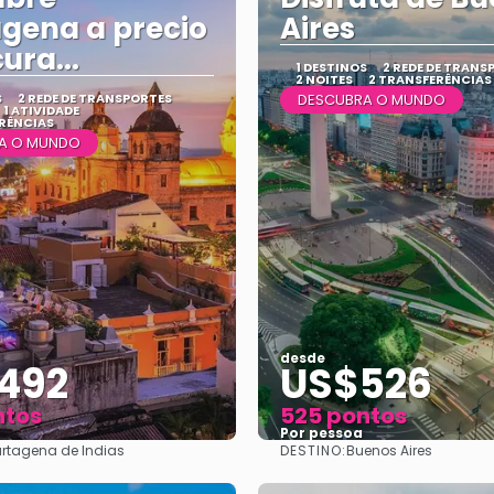
gena a precio
Aires
ura...
1 DESTINOS
2 REDE DE TRANS
2 NOITES
2 TRANSFERÊNCIAS
S
2 REDE DE TRANSPORTES
DESCUBRA O MUNDO
1 ATIVIDADE
RÊNCIAS
A O MUNDO
desde
492
US$526
ntos
525 pontos
Por pessoa
DESTINO:
rtagena de Indias
Buenos Aires
Vejo
Vejo