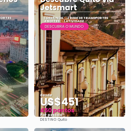
Jetsmart
PORTES
1 DESTINOS
2 REDE DE TRANSPORTES
4 NOITES
1 ATIVIDADE
DESCUBRA O MUNDO
desde
US$451
450 pontos
Por pessoa
DESTINO:
Quito
Vejo