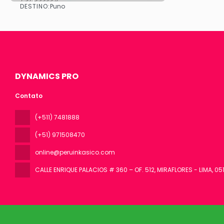
DESTINO:
Puno
Vejo
DYNAMICS PRO
Contato
(+511) 7481888
(+51) 971508470
online@peruinkasico.com
CALLE ENRIQUE PALACIOS # 360 – OF. 512, MIRAFLORES - LIMA
, 05