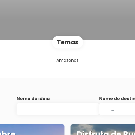
Temas
Amazonas
Nome da ideia
Nome do desti
ubre
Disfruta de B