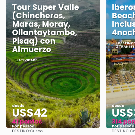
Tour Super Valle
Ibero
(Chincheros,
Beach
Maras, Moray,
Inclu
Ollantaytambo,
4noc
Pisaq) con
1 DESTINO
Almuerzo
2 TRANSFE
1 ATIVIDADE
desde
desde
US$42
US$
41 pontos
314 po
Por pessoa
Por pessoa
DESTINO:
DESTINO:
Cusco
Ca
Vejo