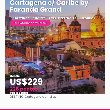
Cartagena c/ Caribe by
Faranda Grand
1 DESTINOS
3 NOITES
2 TRANSFERÊNCIAS
1 SEGUROS
DESCUBRA O MUNDO
desde
US$229
228 pontos
Por pessoa
DESTINO:
Cartagena de Indias
Vejo