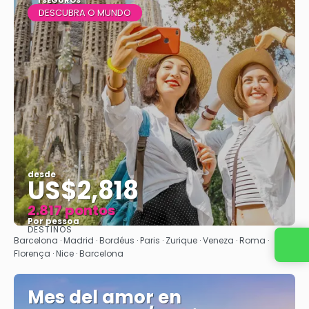
1 SEGUROS
DESCUBRA O MUNDO
desde
US$2,818
2.817 pontos
Por pessoa
DESTINOS
Vejo
Barcelona · Madrid · Bordéus · Paris · Zurique · Veneza · Roma ·
Florença · Nice · Barcelona
Mes del amor en