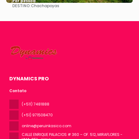
Por pessoa
DESTINO:
Chachapoyas
Vejo
DYNAMICS PRO
Contato
(+511) 7481888
(+51) 971508470
online@peruinkasico.com
CALLE ENRIQUE PALACIOS # 360 – OF. 512, MIRAFLORES -