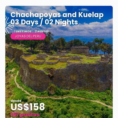
Vejo
Chachapoyas and Kuelap
03 Days / 02 Nights
1 DESTINOS
2 NOITES
JOYAS DEL PERU
desde
US$158
157 pontos