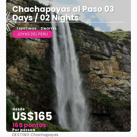
Chachapoyas al Paso 03
Days / 02 Nights
1 DESTINOS
2 NOITES
JOYAS DEL PERU
desde
US$165
165 pontos
Por pessoa
DESTINO:
Chachapoyas