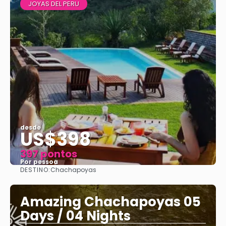
JOYAS DEL PERU
desde
US$398
397 pontos
Por pessoa
DESTINO:
Chachapoyas
Vejo
Amazing Chachapoyas 05
Days / 04 Nights