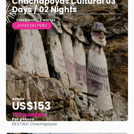
Chachapoyas Cultural 03
Days / 02 Nights
1 DESTINOS
2 NOITES
JOYAS DEL PERU
desde
US$153
152 pontos
Por pessoa
DESTINO:
Chachapoyas
Vejo