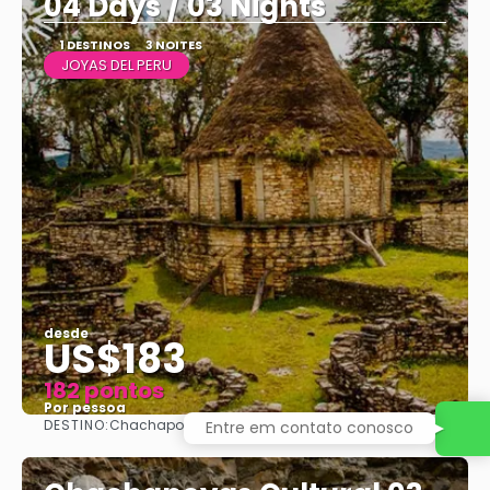
04 Days / 03 Nights
1 DESTINOS
3 NOITES
JOYAS DEL PERU
desde
US$183
182 pontos
Por pessoa
DESTINO:
Chachapoyas
Entre em contato conosco
Vejo