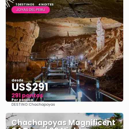
1 DESTINOS
4 NOITES
JOYAS DEL PERU
desde
US$291
291 pontos
Por pessoa
DESTINO:
Chachapoyas
Vejo
Chachapoyas Magnificent