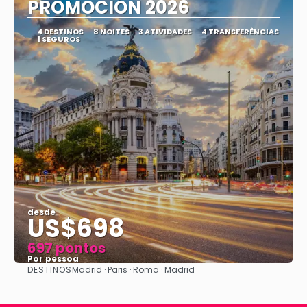
PROMOCIÓN 2026
4 DESTINOS
8 NOITES
3 ATIVIDADES
4 TRANSFERÊNCIAS
1 SEGUROS
desde
US$698
697 pontos
Por pessoa
DESTINOS
Madrid · Paris · Roma · Madrid
Vejo