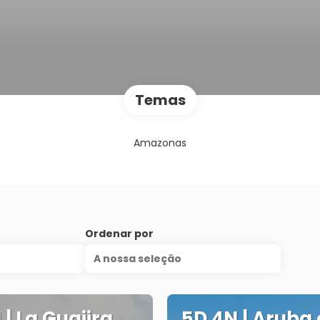
Temas
Amazonas
Ordenar por
A nossa seleção
 | La Guajira
5D 4N | Aruba