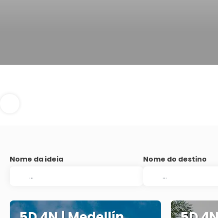
Nome da ideia
Nome do destino
5D 4N | Medellín
5D 4N