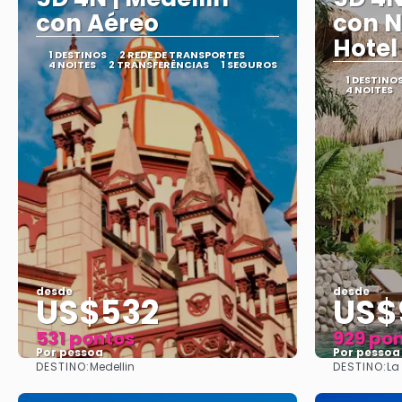
con Aéreo
con N
Hotel
1 DESTINOS
2 REDE DE TRANSPORTES
4 NOITES
2 TRANSFERÊNCIAS
1 SEGUROS
1 DESTINO
4 NOITES
desde
desde
US$532
US$
531 pontos
929 po
Por pessoa
Por pessoa
DESTINO:
DESTINO:
Medellin
La
Vejo