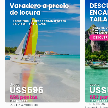
Varadero a precio
DESC
de locura
ENCA
TAIL
1 DESTINOS
2 REDE DE TRANSPORTES
3 NOITES
1 ATIVIDADE
4 DESTINO
7 NOITES
3 TRANSFE
DESCUBR
desde
desde
US$596
US$
595 pontos
587 po
Por pessoa
Por pessoa
DESTINOS
DESTINO:
Varadero
Vejo
Bangkok · Sukho