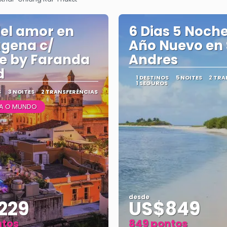
el amor en
6 Dias 5 Noche
gena c/
Año Nuevo en
e by Faranda
Andres
d
1 DESTINOS
5 NOITES
2 TRA
1 SEGUROS
S
3 NOITES
2 TRANSFERÊNCIAS
A O MUNDO
desde
229
US$849
ntos
849 pontos