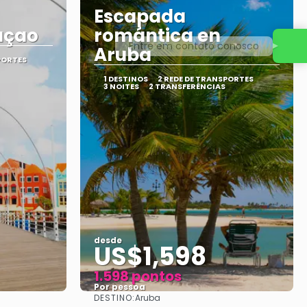
Escapada
açao
romántica en
Entre em contato conosco
Aruba
PORTES
1 DESTINOS
2 REDE DE TRANSPORTES
3 NOITES
2 TRANSFERÊNCIAS
desde
US$1,598
1.598 pontos
Por pessoa
DESTINO:
Aruba
Vejo