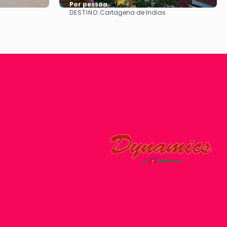
Por pessoa
DESTINO:
Cartagena de Indias
Vejo