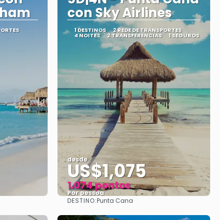
dham
con Sky Airlines
PORTES
1 DESTINOS
2 REDE DE TRANSPORTES
4 NOITES
2 TRANSFERÊNCIAS
1 SEGUROS
desde
US$1,075
1.074 pontos
Por pessoa
DESTINO:
Punta Cana
Vejo