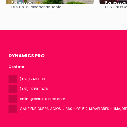
Por pessoa
Por pessoa
DESTINO:
DESTINO:
Salvador de Bahía
Ca
Vejo
DYNAMICS PRO
Contato
(+511) 7481888
(+51) 971508470
online@peruinkasico.com
CALLE ENRIQUE PALACIOS # 360 – OF. 512, MIRAFLORES - LIMA
, 05