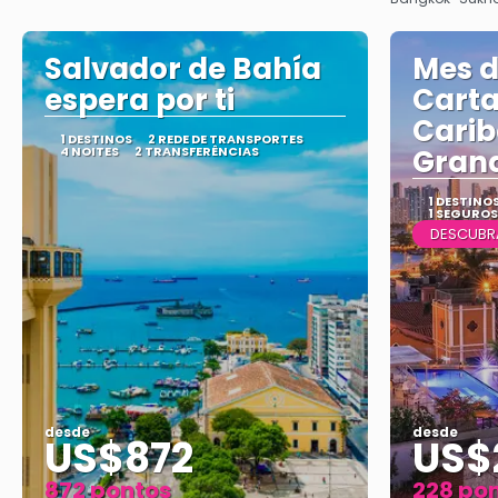
Salvador de Bahía
Mes d
espera por ti
Carta
Carib
1 DESTINOS
2 REDE DE TRANSPORTES
4 NOITES
2 TRANSFERÊNCIAS
Gran
1 DESTINO
1 SEGUROS
DESCUBR
desde
desde
US$872
US$
872 pontos
228 po