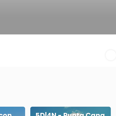
 con
5D|4N - Punta Cana