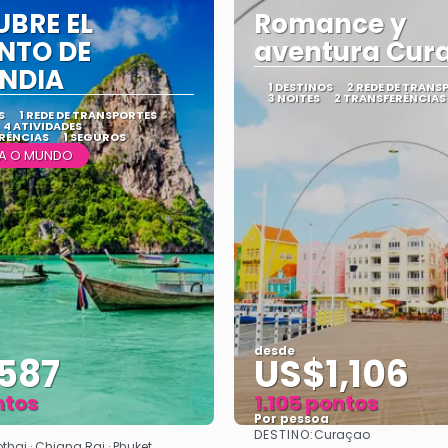
UBRE EL
Romance y
NTO DE
aventura Cur
ANDIA
1 DESTINOS
2 REDE DE TRANS
3 NOITES
2 TRANSFERÊNCIAS
S
1 REDE DE TRANSPORTES
4 ATIVIDADES
RÊNCIAS
1 SEGUROS
A O MUNDO
desde
587
US$1,106
ntos
1.105 pontos
Por pessoa
DESTINO:
Curaçao
Vejo
Vejo
thai · Chiang Rai · Phuket