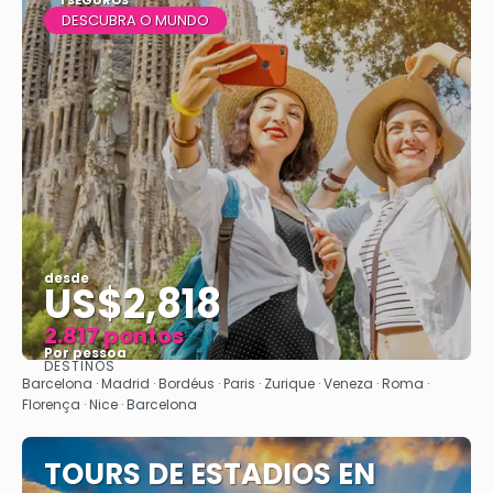
1 SEGUROS
DESCUBRA O MUNDO
desde
US$2,818
2.817 pontos
Por pessoa
DESTINOS
Vejo
Barcelona · Madrid · Bordéus · Paris · Zurique · Veneza · Roma ·
Florença · Nice · Barcelona
TOURS DE ESTADIOS EN