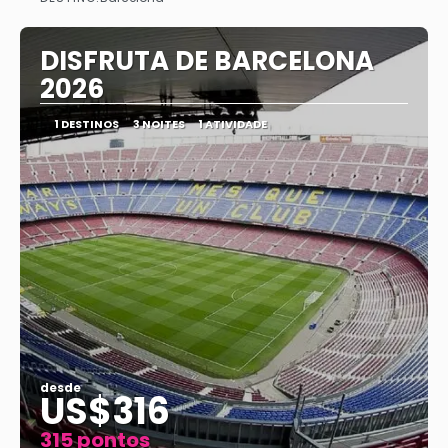
Vejo
DISFRUTA DE BARCELONA
2026
1 DESTINOS
3 NOITES
1 ATIVIDADE
desde
US$316
315 pontos