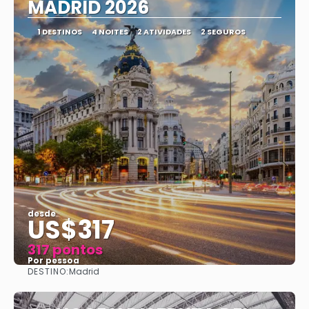
MADRID 2026
1 DESTINOS
4 NOITES
2 ATIVIDADES
2 SEGUROS
desde
US$317
317 pontos
Por pessoa
DESTINO:
Madrid
Vejo