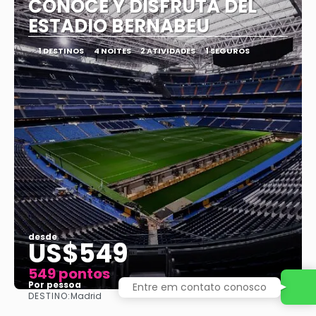
CONOCE Y DISFRUTA DEL
ESTADIO BERNABEU
1 DESTINOS
4 NOITES
2 ATIVIDADES
1 SEGUROS
desde
US$549
549 pontos
Por pessoa
Entre em contato conosco
DESTINO:
Madrid
Vejo