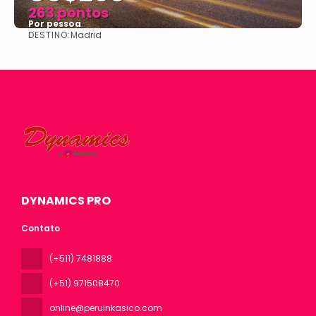
263 pontos
Por pessoa
DESTINO:
Madrid
Vejo
DYNAMICS PRO
Contato
(+511) 7481888
(+51) 971508470
online@peruinkasico.com