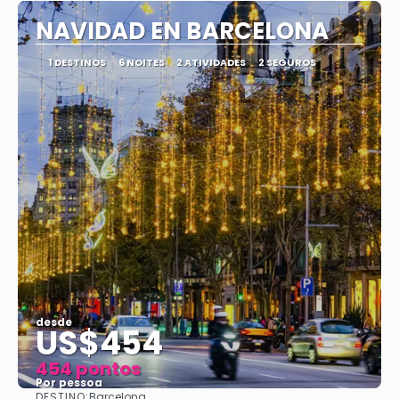
NAVIDAD EN BARCELONA
1 DESTINOS
6 NOITES
2 ATIVIDADES
2 SEGUROS
desde
US$454
454 pontos
Por pessoa
DESTINO:
Barcelona