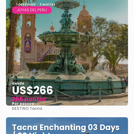
1 DESTINOS
3 NOITES
JOYAS DEL PERU
desde
US$266
266 pontos
Por pessoa
DESTINO:
Tacna
Vejo
Tacna Enchanting 03 Days