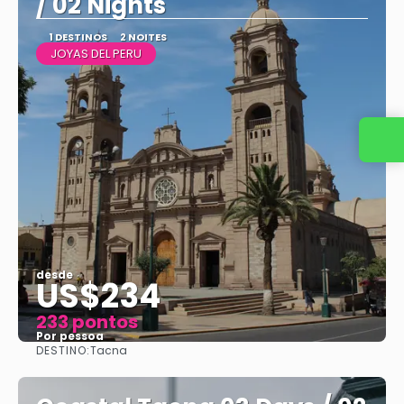
/ 02 Nights
1 DESTINOS
2 NOITES
JOYAS DEL PERU
Entre em contato conosco
desde
US$234
233 pontos
Por pessoa
DESTINO:
Tacna
Vejo