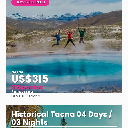
JOYAS DEL PERU
desde
US$315
315 pontos
Por pessoa
DESTINO:
Tacna
Vejo
Historical Tacna 04 Days /
03 Nights