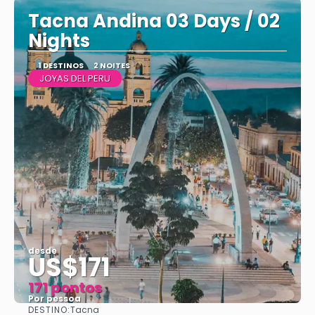
Tacna Andina 03 Days / 02
Nights
1 DESTINOS
2 NOITES
JOYAS DEL PERU
desde
US$171
171 pontos
Por pessoa
DESTINO:
Tacna