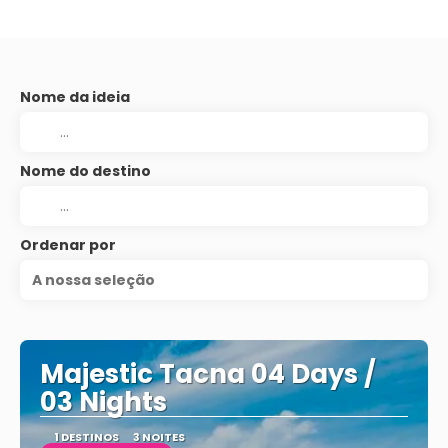
Nome da ideia
Nome do destino
Ordenar por
A nossa seleção
Majestic Tacna 04 Days /
03 Nights
1 DESTINOS
3 NOITES