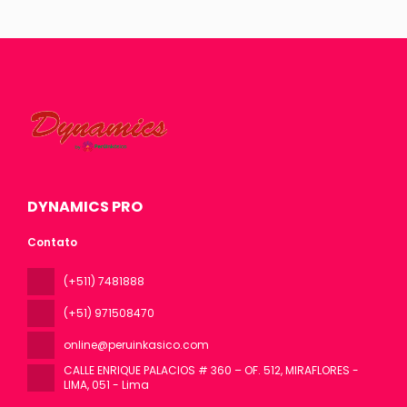
Vejo
DYNAMICS PRO
Contato
(+511) 7481888
(+51) 971508470
online@peruinkasico.com
CALLE ENRIQUE PALACIOS # 360 – OF. 512, MIRAFLORES -
LIMA
, 051 - Lima