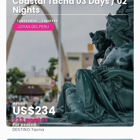
Coastal Tacna 03 Days / 02
Nights
1 DESTINOS
2 NOITES
JOYAS DEL PERU
desde
US$234
233 pontos
Por pessoa
DESTINO:
Tacna
Vejo