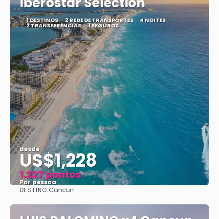
Iberostar Selection
1 DESTINOS
2 REDE DE TRANSPORTES
4 NOITES
2 TRANSFERÊNCIAS
1 SEGUROS
desde
US$1,228
1.227 pontos
Por pessoa
DESTINO:
Cancun
Vejo