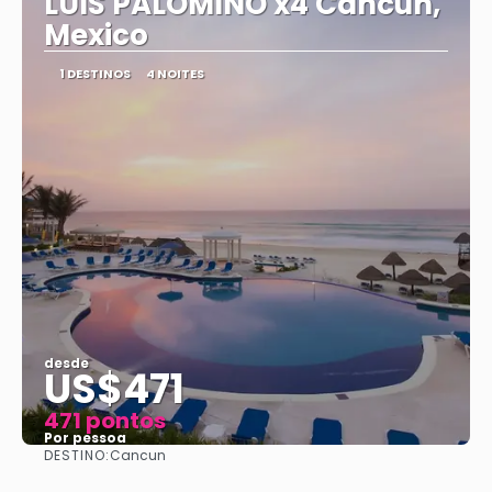
LUIS PALOMINO x4 Cancun,
Mexico
1 DESTINOS
4 NOITES
desde
US$471
471 pontos
Por pessoa
DESTINO:
Cancun
Vejo