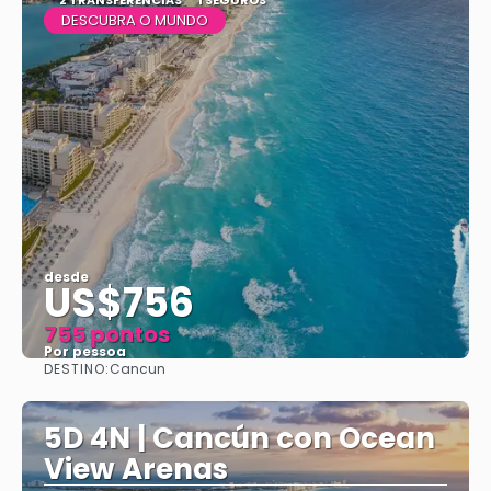
2 TRANSFERÊNCIAS
1 SEGUROS
DESCUBRA O MUNDO
desde
US$756
755 pontos
Por pessoa
DESTINO:
Cancun
Vejo
5D 4N | Cancún con Ocean
View Arenas