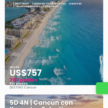
1 DESTINOS
2 REDE DE TRANSPORTES
4 NOITES
2 TRANSFERÊNCIAS
1 SEGUROS
desde
US$757
757 pontos
Por pessoa
DESTINO:
Cancun
Entre em contato conosco
Vejo
5D 4N | Cancún con