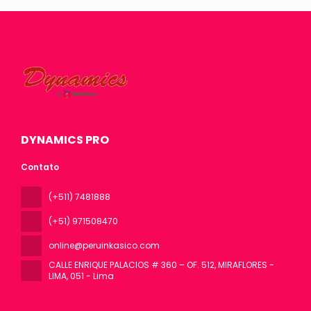
DYNAMICS PRO
Contato
(+511) 7481888
(+51) 971508470
online@peruinkasico.com
CALLE ENRIQUE PALACIOS # 360 – OF. 512, MIRAFLORES -
LIMA
, 051 - Lima